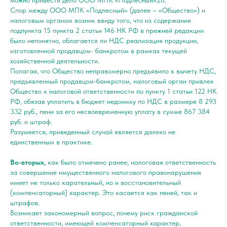
можно привести дело ООО МПК «Подлесный»28.
Спор между ООО МПК «Подлесный» (далее – «Общество») и
налоговым органом возник ввиду того, что из содержания
подпункта 15 пункта 2 статьи 146 НК РФ в прежней редакции
было непонятно, облагается ли НДС реализация продукции,
изготовленной продавцом- банкротом в рамках текущей
хозяйственной деятельности.
Полагая, что Общество неправомерно предъявило к вычету НДС,
предъявленный продавцом-банкротом, налоговый орган привлек
Общество к налоговой ответственности по пункту 1 статьи 122 НК
РФ, обязав уплатить в бюджет недоимку по НДС в размере 8 293
332 руб., пени за его несвоевременную уплату в сумме 867 384
руб. и штраф.
Разумеется, приведенный случай является далеко не
единственным в практике.
Во-вторых,
как было отмечено ранее, налоговая ответственность
за совершение имущественного налогового правонарушения
имеет не только карательный, но и восстановительный
(компенсаторный) характер. Это касается как пеней, так и
штрафов.
Возникает закономерный вопрос, почему риск гражданской
ответственности, имеющей компенсаторный характер,