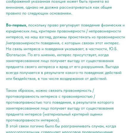
соображений указанная позиция может быть принята во
внимание, однако не должна рассматриваться как общее
правило по следующим основаниям.
Во-первых,
поскольку право регулирует поведение физических и
юридических лиц, критерии правомерности / неправомерности
интереса, на наш взгляд, должны проистекать из правомерности
/неправомерности поведения, с которым связан этот интерес.
На связь интереса и поведения указывает, в частности, Ю.Б.
Фогельсон. По его мнению, интерес присутствует, когда
заинтересованное лицо получает выгоду от существования
предмета своего интереса и вред от его разрушения. Выгода
всегда получается в результате какого-то поведения: действий
или бездействия, в том числе воздержания от действий.
Таким образом, можно связать правомерность /
противоправность интереса с правомерностью /
противоправностью того поведения, в результате которого
заинтересованное лицо получает выгоду от существования
предмета интереса (материальный критерий оценки
противоправности интереса).
В этой связи логично было бы разграничивать случаи, когда
налогоплательщик совершает налоговое правонарушение