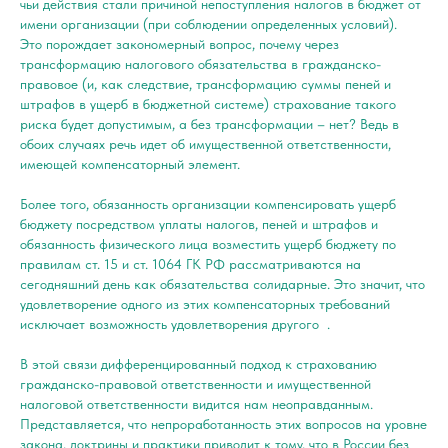
чьи действия стали причиной непоступления налогов в бюджет от
имени организации (при соблюдении определенных условий).
Это порождает закономерный вопрос, почему через
трансформацию налогового обязательства в гражданско-
правовое (и, как следствие, трансформацию суммы пеней и
штрафов в ущерб в бюджетной системе) страхование такого
риска будет допустимым, а без трансформации – нет? Ведь в
обоих случаях речь идет об имущественной ответственности,
имеющей компенсаторный элемент.
Более того, обязанность организации компенсировать ущерб
бюджету посредством уплаты налогов, пеней и штрафов и
обязанность физического лица возместить ущерб бюджету по
правилам ст. 15 и ст. 1064 ГК РФ рассматриваются на
сегодняшний день как обязательства солидарные. Это значит, что
удовлетворение одного из этих компенсаторных требований
исключает возможность удовлетворения другого .
В этой связи дифференцированный подход к страхованию
гражданско-правовой ответственности и имущественной
налоговой ответственности видится нам неоправданным.
Представляется, что непроработанность этих вопросов на уровне
закона, доктрины и практики приводит к тому, что в России без