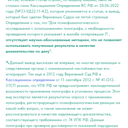
столько само Кассационное Определение ВС РФ от 28.06.2022
года (№33-УД22-11-А2), которое упоминается в статье, а вывод,
который был сделан Верховным Судом на пятой странице
Определения о том, что "Для психофизиологического
исследования с использованием полиграфа, о необходимости
проведения которого указывает в жалобе потерпевшая П ,
отсутствуют научно-обоснованные методики, что не позволяет
использовать полученные результаты в качестве
доказательства по делу".
🔨Данный вывод высказан не впервые, но многие организации и
следственные органы с маниакальной настойчивостью его
игнорируют. Так еще в 2012 году Верховный Cуд РФ в
Кассационном определении
от 11 сентября 2012 г. № 41-О12-
57СП указал, что УПК РФ не предусматривает законодательной
возможности применения полиграфа в уголовном процессе. Этот
вид экспертиз является результатом опроса с применением
полиграфа, регистрирующего психофизиологические реакции на
какой-либо вопрос, и такое заключение не может
рассматриваться в качестве надлежащего доказательства,
соответствующего требованиям ст. 74 УПК РФ. Данные
полиграфа при проверке достоверности показаний подсудимых