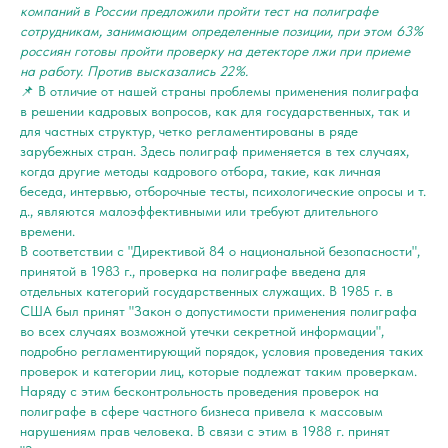
компаний в России предложили пройти тест на полиграфе
сотрудникам, занимающим определенные позиции, при этом 63%
россиян готовы пройти проверку на детекторе лжи при приеме
на работу. Против высказались 22%.
📌 В отличие от нашей страны проблемы применения полиграфа
в решении кадровых вопросов, как для государственных, так и
для частных структур, четко регламентированы в ряде
зарубежных стран. Здесь полиграф применяется в тех случаях,
когда другие методы кадрового отбора, такие, как личная
беседа, интервью, отборочные тесты, психологические опросы и т.
д., являются малоэффективными или требуют длительного
времени.
В соответствии с "Директивой 84 о национальной безопасности",
принятой в 1983 г., проверка на полиграфе введена для
отдельных категорий государственных служащих. В 1985 г. в
США был принят "Закон о допустимости применения полиграфа
во всех случаях возможной утечки секретной информации",
подробно регламентирующий порядок, условия проведения таких
проверок и категории лиц, которые подлежат таким проверкам.
Наряду с этим бесконтрольность проведения проверок на
полиграфе в сфере частного бизнеса привела к массовым
нарушениям прав человека. В связи с этим в 1988 г. принят