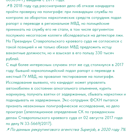
📌В 2018 году суд рассматривал дело об отказе кандидата
пройти проверку на полиграфе: при ликвидации службы по
контролю за оборотом наркотических средств сотрудник подал
рапорт о переводе в региональное МВД, но полицейские
принимать на службу его не стали, в том числе аргументом
послужило несогласие коллеги обследоваться на детекторе лжи.
Но Президиум Ставропольского краевого суда не согласился с
такой позицией и не только обязал МВД предложить истцу
вакантные должности, но и взыскал в его пользу 330 тысяч
рублей.
С ещё более интересным случаем этот же суд столкнулся в 2017
году: бывший наркополицейский подал рапорт о переводе в
местный ГУ МВД, но провалил тестирование на полиграфе.
Исследование выявило, что кандидат может управлять
автомобилем в состоянии алкогольного опьянения, курить
марихуану, получать взятки от задержанных, сбывать наркотики и
подкидывать их задержанным. Экс-сотрудник ФСКН пытался
признать незаконным полиграфическое исследование, но дело
проиграл (апелляционное определение СК по гражданским
делам Ставропольского краевого суда от 02 августа 2017 года
по делу N 33-5669/2017).
📌
По данным рекрутингового агентства Superjob, в 2020 году 7%