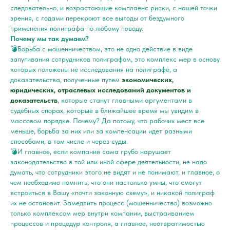
следовательно, и возрастающие комплаенс риски, с нашей точки
зрения, с годами перекроют все выгоды от бездумного
применения полиграфа по любому поводу.
Почему мы так думаем?
💣Борьба с мошенничеством, это не одно действие в виде
запугивания сотрудников полиграфом, это комплекс мер в основу
которых положены не исследования на полиграфе, а
доказательства, полученные путем
экономических,
юридических, отраслевых исследований документов и
доказательств
, которые станут главными аргументами в
судебных спорах, которые в ближайшее время мы увидим в
массовом порядке. Почему? Да потому, что рабочих мест все
меньше, борьба за них или за компенсации идет разными
способами, в том числе и через суды.
💣И главное, если компания сама грубо нарушает
законодательство в той или иной сфере деятельности, не надо
думать, что сотрудники этого не видят и не понимают, и главное, о
чем необходимо помнить, что они настолько умны, что смогут
встроиться в Вашу «почти законную схему», и никакой полиграф
их не остановит. Замедлить процесс (мошенничество) возможно
только комплексом мер внутри компании, выстраиванием
процессов и процедур контроля, а главное, неотвратимостью