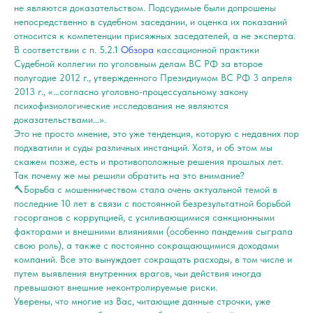
не являются доказательством. Подсудимые были допрошены
непосредственно в судебном заседании, и оценка их показаний
относится к компетенции присяжных заседателей, а не эксперта.
В соответствии с п. 5.2.1
Обзора
кассационной практики
Судебной коллегии по уголовным делам ВС РФ за второе
полугодие 2012 г., утвержденного Президиумом ВС РФ 3 апреля
2013 г., «…согласно уголовно-процессуальному закону
психофизиологические исследования не являются
доказательствами…».
Это не просто мнение, это уже тенденция, которую с недавних пор
подхватили и суды различных инстанций. Хотя, и об этом мы
скажем позже, есть и противоположные решения прошлых лет.
Так почему же мы решили обратить на это внимание?
🔨Борьба с мошенничеством стала очень актуальной темой в
последние 10 лет в связи с постоянной безрезультатной борьбой
госорганов с коррупцией, с усиливающимися санкционными
факторами и внешними влияниями (особенно пандемия сыграла
свою роль), а также с постоянно сокращающимися доходами
компаний. Все это вынуждает сокращать расходы, в том числе и
путем выявления внутренних врагов, чьи действия иногда
превышают внешние неконтролируемые риски.
Уверены, что многие из Вас, читающие данные строчки, уже