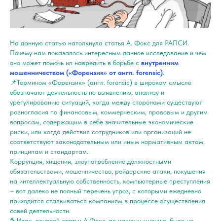
На данную статью натолкнула статья А. Фокс для РАПСИ.
Почему нам показалось интересным данное исследование и чем
оно может помочь ил навредить в борьбе с
внутренним
мошенничеством («Форензик» от англ. forensic)
.
📌Термином «Форензик» (англ. forensic) в широком смысле
обозначают деятельность по выявлению, анализу и
урегулированию ситуаций, когда между сторонами существуют
разногласия по финансовым, коммерческим, правовым и другим
вопросам, содержащим в себе значительные экономические
риски, или когда действия сотрудников или организаций не
соответствуют законодательным или иным нормативным актам,
принципам и стандартам.
Коррупция, хищения, злоупотребление должностными
обязательствами, мошенничество, рейдерские атаки, покушения
на интеллектуальную собственность, компьютерные преступления
– вот далеко не полный перечень угроз, с которыми ежедневно
приходится сталкиваться компаниям в процессе осуществления
совей деятельности.
🔨Итак, основой статьи А.Фокс, по нашему мнению, было не