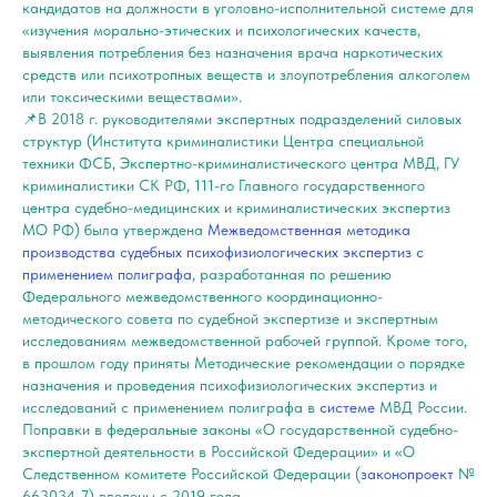
кандидатов на должности в уголовно-исполнительной системе для
«изучения морально-этических и психологических качеств,
выявления потребления без назначения врача наркотических
средств или психотропных веществ и злоупотребления алкоголем
или токсическими веществами».
📌В 2018 г. руководителями экспертных подразделений силовых
структур (Института криминалистики Центра специальной
техники ФСБ, Экспертно-криминалистического центра МВД, ГУ
криминалистики СК РФ, 111-го Главного государственного
центра судебно-медицинских и криминалистических экспертиз
МО РФ) была утверждена
Межведомственная методика
производства судебных психофизиологических экспертиз с
применением полиграфа
, разработанная по решению
Федерального межведомственного координационно-
методического совета по судебной экспертизе и экспертным
исследованиям межведомственной рабочей группой. Кроме того,
в прошлом году приняты Методические рекомендации о порядке
назначения и проведения психофизиологических экспертиз и
исследований с применением полиграфа в
системе
МВД России.
Поправки в федеральные законы «О государственной судебно-
экспертной деятельности в Российской Федерации» и «О
Следственном комитете Российской Федерации (
законопроект
№
663034-7) введены с 2019 года.