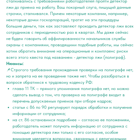
сталкивались с требованиями работодателей пройти детектор
лжи до приема на работу. Ваш покорный слуга, пишущий данные
строчки, сталкивался. Причем некоторые компании, например,
некоторые дочки госкорпораций, тратят на эти процедуры
большие деньги, так как заставляют проходить детектор лжи всех
сотрудников с периодичностью раз в квартал. Мы даже сейчас
не будем говорить об аффилированности начальников службы
охраны с компаниями, проводящими подобные работы, мы сейчас
хотим обратить внимание на операционные и комплаенс риски
всего этого квеста под названием - детектор лжи (полиграф).
Нюансы:
📌Строгого требования прохождения проверки на полиграфе нет,
но и запрета на ее проведение также нет. Чтобы разобраться в
вопросе обратимся к трудовому кодексу РФ:
глава 11 ТК – прямого упоминания полиграфа нет, но можно
сделать вывод о том, что проверка на полиграфе входит в
перечень допускаемых приемов при отборе кадров;
статьи с 86 по 90 регулируют порядок обработки и получения
информации от сотрудника;
на ст. 86 остановимся подробнее – согласно ее положениям,
работодатель может получать информацию от сотрудника с
помощью детектора лжи только с его согласия, особое
внимание уделяется вопросам, связанным с религиозными