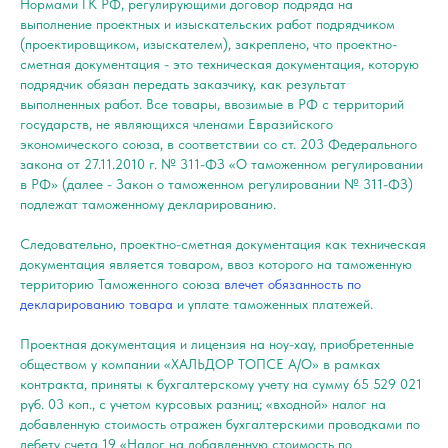
Нормами ГК РФ, регулирующими договор подряда на
выполнение проектных и изыскательских работ подрядчиком
(проектировщиком, изыскателем), закреплено, что проектно-
сметная документация - это техническая документация, которую
подрядчик обязан передать заказчику, как результат
выполненных работ. Все товары, ввозимые в РФ с территорий
государств, не являющихся членами Евразийского
экономического союза, в соответствии со ст. 203 Федерального
закона от 27.11.2010 г. № 311-ФЗ «О таможенном регулировании
в РФ» (далее - Закон о таможенном регулировании № 311-ФЗ)
подлежат таможенному декларированию.
Следовательно, проектно-сметная документация как техническая
документация является товаром, ввоз которого на таможенную
территорию Таможенного союза
влечет обязанность по
декларированию товара
и уплате таможенных платежей.
Проектная документация и лицензия на ноу-хау, приобретенные
обществом у компании «ХАЛЬДОР ТОПСЕ А/О» в рамках
контракта, приняты к бухгалтерскому учету на сумму 65 529 021
руб. 03 коп., с учетом курсовых разниц; «входной» налог на
добавленную стоимость отражен бухгалтерскими проводками по
дебету счета 19 «Налог на добавленную стоимость по