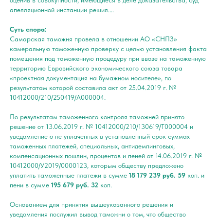
апелляционной инстанции решил....
Суть спора:
Самарская таможня провела в отношении АО «СНПЗ»
камеральную таможенную проверку с целью установления факта
помещения под таможенную процедуру при ввозе на таможенную
территорию Евразийского экономического союза товара
«проектная документация на бумажном носителе», по
результатам которой составила акт от 25.04.2019 г. №
10412000/210/250419/А000004.
По результатам таможенного контроля таможней принято
решение от 13.06.2019 г. № 10412000/210/130619/Т000004 и
уведомление о не уплаченных в установленный срок суммах
таможенных платежей, специальных, антидемпинговых,
компенсационных пошлин, процентов и пеней от 14.06.2019 г. №
10412000/У2019/0000123, которым обществу предложено
уплатить таможенные платежи в сумме
18 179 239 руб. 59
коп. и
пени в сумме
195 679 руб. 32
коп.
Основанием для принятия вышеуказанного решения и
уведомления послужил вывод таможни о том, что общество