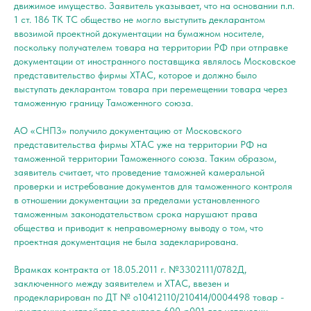
движимое имущество. Заявитель указывает, что на основании п.п.
1 ст. 186 ТК ТС общество не могло выступить декларантом
ввозимой проектной документации на бумажном носителе,
поскольку получателем товара на территории РФ при отправке
документации от иностранного поставщика являлось Московское
представительство фирмы ХТАС, которое и должно было
выступать декларантом товара при перемещении товара через
таможенную границу Таможенного союза.
АО «СНПЗ» получило документацию от Московского
представительства фирмы ХТАС уже на территории РФ на
таможенной территории Таможенного союза. Таким образом,
заявитель считает, что проведение таможней камеральной
проверки и истребование документов для таможенного контроля
в отношении документации за пределами установленного
таможенным законодательством срока нарушают права
общества и приводит к неправомерному выводу о том, что
проектная документация не была задекларирована.
Врамках контракта от 18.05.2011 г. №3302111/0782Д,
заключенного между заявителем и ХТАС, ввезен и
продекларирован по ДТ № o10412110/210414/0004498 товар -
«внутренние устройства реактора 600-р001 для установки