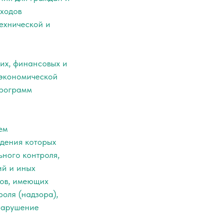
оходов
ехнической и
их, финансовых и
 экономической
программ
ем
юдения которых
ьного контроля,
ий и иных
тов, имеющих
оля (надзора),
 нарушение