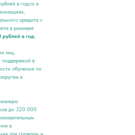
ублей в год,то в
анизациях,
ельного кредита с
ета в размере
 рублей в год.
х лиц,
й поддержкой в
ости обучения по
округам в
размера
ков до 320 000
разовательным
ния в
ния для граждан и