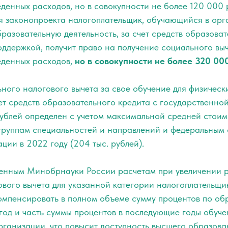
денных расходов, но в совокупности не более 120 000 р
ия законопроекта налогоплательщик, обучающийся в орг
азовательную деятельность, за счет средств образоват
ддержкой, получит право на получение социального выч
еденных расходов,
но в совокупности не более 320 000
ного налогового вычета за свое обучение для физически
т средств образовательного кредита с государственно
рублей определен с учетом максимальной средней стоим
группам специальностей и направлений и федеральным 
ии в 2022 году (204 тыс. рублей).
енным Минобрнауки России расчетам при увеличении 
ового вычета для указанной категории налогоплательщи
омпенсировать в полном объеме сумму процентов по об
год и часть суммы процентов в последующие годы обуче
рганизации, что повысит доступность высшего образова