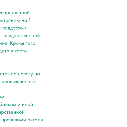
ударственной
остоянию на 1
й поддержки
с государственной
ия. Кроме того,
ита в части
етов по налогу на
и произведенных
ым
 банком и иной
арственной
 правовыми актами