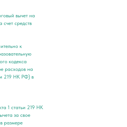
оговый вычет на
 счет средств
ительно к
разовательную
вого кодекса
ре расходов на
ьи 219 НК РФ) в
кта 1 статьи 219 НК
ычета за свое
 в размере