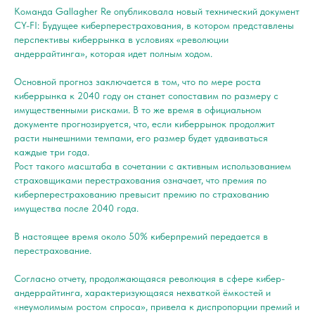
Команда Gallagher Re опубликовала новый технический документ
CY-FI: Будущее киберперестрахования, в котором представлены
перспективы киберрынка в условиях «революции
андеррайтинга», которая идет полным ходом.
Основной прогноз заключается в том, что по мере роста
киберрынка к 2040 году он станет сопоставим по размеру с
имущественными рисками. В то же время в официальном
документе прогнозируется, что, если киберрынок продолжит
расти нынешними темпами, его размер будет удваиваться
каждые три года.
Рост такого масштаба в сочетании с активным использованием
страховщиками перестрахования означает, что премия по
киберперестрахованию превысит премию по страхованию
имущества после 2040 года.
В настоящее время около 50% киберпремий передается в
перестрахование.
Согласно отчету, продолжающаяся революция в сфере кибер-
андеррайтинга, характеризующаяся нехваткой ёмкостей и
«неумолимым ростом спроса», привела к диспропорции премий и