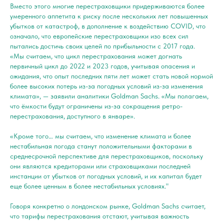
Вместо этого многие перестраховщики придерживаются более
умеренного аппетита к риску после нескольких лет повышенных
убытков от катастроф, в дополнение к воздействию COVID, что
означало, что европейские перестраховщики изо всех сил
пытались достичь своих целей по прибыльности с 2017 года.
«Мы считаем, что цикл перестрахования может догнать
первичный цикл до 2022 и 2023 годов, учитывая опасения и
ожидания, что опыт последних пяти лет может стать новой нормой
более высоких потерь из-за погодных условий из-за изменения
климата», — заявили аналитики Goldman Sachs. «Мы полагаем,
что ёмкости будут ограничены из-за сокращения ретро-
перестрахования, доступного в январе».
«Кроме того… мы считаем, что изменение климата и более
нестабильная погода станут положительными факторами в
среднесрочной перспективе для перестраховщиков, поскольку
они являются кредиторами или страховщиками последней
инстанции от убытков от погодных условий, и их капитал будет
еще более ценным в более нестабильных условиях."
Говоря конкретно о лондонском рынке, Goldman Sachs считает,
что тарифы перестрахования отстают, учитывая важность