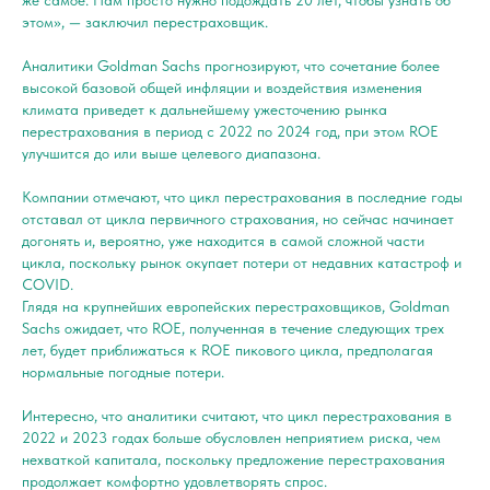
же самое. Нам просто нужно подождать 20 лет, чтобы узнать об
этом», — заключил перестраховщик.
Аналитики Goldman Sachs прогнозируют, что сочетание более
высокой базовой общей инфляции и воздействия изменения
климата приведет к дальнейшему ужесточению рынка
перестрахования в период с 2022 по 2024 год, при этом ROE
улучшится до или выше целевого диапазона.
Компании отмечают, что цикл перестрахования в последние годы
отставал от цикла первичного страхования, но сейчас начинает
догонять и, вероятно, уже находится в самой сложной части
цикла, поскольку рынок окупает потери от недавних катастроф и
COVID.
Глядя на крупнейших европейских перестраховщиков, Goldman
Sachs ожидает, что ROE, полученная в течение следующих трех
лет, будет приближаться к ROE пикового цикла, предполагая
нормальные погодные потери.
Интересно, что аналитики считают, что цикл перестрахования в
2022 и 2023 годах больше обусловлен неприятием риска, чем
нехваткой капитала, поскольку предложение перестрахования
продолжает комфортно удовлетворять спрос.