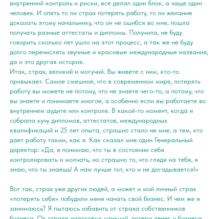
внутренний контроль и риски, все делал один блок, а чаще один
человек. И опять то ли страх потерять работу, то ли желание
доказать этому начальнику, что он не ошибся во мне, пошла
получать разные аттестаты и дипломы. Получила, не буду
говорить сколько лет ушло на этот процесс, а так же не буду
долго перечислять звучные и красивые международные названия,
да и это другая история.
Итак, страх, великий и могучий. Вы живете с ним, кто-то
привыкает. Самое смешное, что в современном мире, потерять
работу вы можете не потому, что не знаете чего-то, а потому, что
вы знаете и понимаете многое, а особенно если вы работаете во
внутреннем аудите или контроле. В какой-то момент, когда я
собрала кучу дипломов, аттестатов, международных
квалификаций и 25 лет опыта, страшно стало не мне, а тем, кто
дает работу таким, как я. Как сказал мне один Генеральный
директор: «Да, я понимаю, что ты в состоянии себя
контролировать и молчать, но страшно то, что глядя на тебя, я
знаю, что ты знаешь! А нам лучше тот, кто и не догадывается!»
Вот так, страх уже других людей, а может и мой личный страх
«потерять себя» побудили меня начать свой бизнес. И чем же я
занимаюсь? Я пытаюсь избавить от страха собственников
бизнеса. От страха налоговых санкций, потери денег и бизнеса,