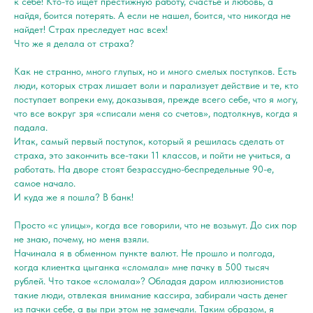
к себе! Кто-то ищет престижную работу, счастье и любовь, а
найдя, боится потерять. А если не нашел, боится, что никогда не
найдет! Страх преследует нас всех!
Что же я делала от страха?
Как не странно, много глупых, но и много смелых поступков. Есть
люди, которых страх лишает воли и парализует действие и те, кто
поступает вопреки ему, доказывая, прежде всего себе, что я могу,
что все вокруг зря «списали меня со счетов», подтолкнув, когда я
падала.
Итак, самый первый поступок, который я решилась сделать от
страха, это закончить все-таки 11 классов, и пойти не учиться, а
работать. На дворе стоят безрассудно-беспредельные 90-е,
самое начало.
И куда же я пошла? В банк!
Просто «с улицы», когда все говорили, что не возьмут. До сих пор
не знаю, почему, но меня взяли.
Начинала я в обменном пункте валют. Не прошло и полгода,
когда клиентка цыганка «сломала» мне пачку в 500 тысяч
рублей. Что такое «сломала»? Обладая даром иллюзионистов
такие люди, отвлекая внимание кассира, забирали часть денег
из пачки себе, а вы при этом не замечали. Таким образом, я