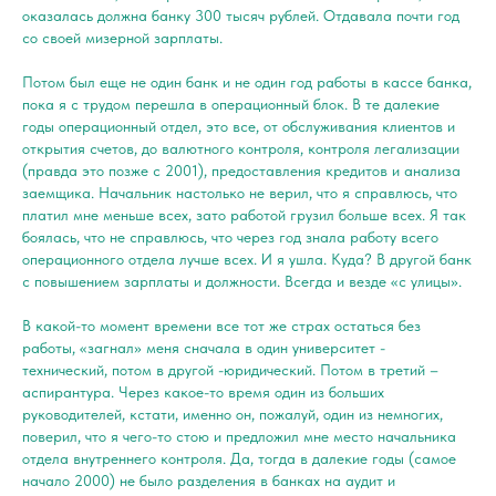
оказалась должна банку 300 тысяч рублей. Отдавала почти год
со своей мизерной зарплаты.
Потом был еще не один банк и не один год работы в кассе банка,
пока я с трудом перешла в операционный блок. В те далекие
годы операционный отдел, это все, от обслуживания клиентов и
открытия счетов, до валютного контроля, контроля легализации
(правда это позже с 2001), предоставления кредитов и анализа
заемщика. Начальник настолько не верил, что я справлюсь, что
платил мне меньше всех, зато работой грузил больше всех. Я так
боялась, что не справлюсь, что через год знала работу всего
операционного отдела лучше всех. И я ушла. Куда? В другой банк
с повышением зарплаты и должности. Всегда и везде «с улицы».
В какой-то момент времени все тот же страх остаться без
работы, «загнал» меня сначала в один университет -
технический, потом в другой -юридический. Потом в третий –
аспирантура. Через какое-то время один из больших
руководителей, кстати, именно он, пожалуй, один из немногих,
поверил, что я чего-то стою и предложил мне место начальника
отдела внутреннего контроля. Да, тогда в далекие годы (самое
начало 2000) не было разделения в банках на аудит и