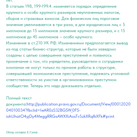
лет.
В статьях 198, 199-199.4. изменяется порядок определения
крупного и особо крупного размеров неуплаченных налогов,
сборов и страховых взносов. Для физических лиц пороговое
значение увеличивается в три раза, а для юридических лиц с 5
миллионов до 15 миллионов значение крупного размера, и с 15
миллионов до 45 миллионов – особо крупного.
Изменение в ст.210 УК РФ. Изменениями предполагается вывод
из-под статьи бизнес-структур, которые не были заведомо
созданы с целью совершения преступлений и появилось
примечание о том, что учредители, руководители и сотрудники
компании не могут только по причине работы в структуре,
совершившей экономическое преступление, подлежать уголовной
ответственности за участие в организованном преступном
сообществе. Теперь это надо доказывать отдельно.
Полный текст
документа:
http://publication.pravo.gov.ru/Document/View/00012020
04010034?fbclid=IwAR0zS32BGSW_0FS-
iohUhatO4yjDy4MeggRRGsAWXXiAosTv5zkXRqfkXFk#print
Обзор составил Е.Сизов