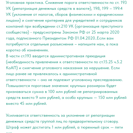
Уголовная практика. Снижение порога ответственности по ст. 193
УК (репатриация денежных средств в валюте), 198, 199 – 199.4
УК (уклонение от налогов, сборов физическими и юридическими
лицами) и смягчение критериев для учредителей и сотрудников
компаний при возбуждении ст.210 УК (организация преступного
сообщества) - предусмотрены Законом РФ от 25 марта 2020
года, подписанного Президентом РФ 01.04.2020..Если вам
потребуются отдельные разъяснения – напишите нам, а пока
коротко об изменениях.
В части ст.193 вводится административная преюдиция
(необходимость привлечения к ответственности по ст.15.25 ч.5.2
КоАП) и смягчение уголовного наказания за нарушение. Если
лицо ранее не привлекалось к административной
ответственности – оно не подлежит уголовному преследованию.
Повышаются пороговые значения: крупным размером будет
признаваться сумма в 100 млн рублей не репатриированных
средств вместо 9 млн рублей, а особо крупным — 150 млн рублей
вместо 45 млн рублей.
Усиливается ответственность за уклонение от репатриации
денежных средств группой лиц по предварительному сговору.
Штраф может достигать 1 млн рублей, а тюремный срок — пяти