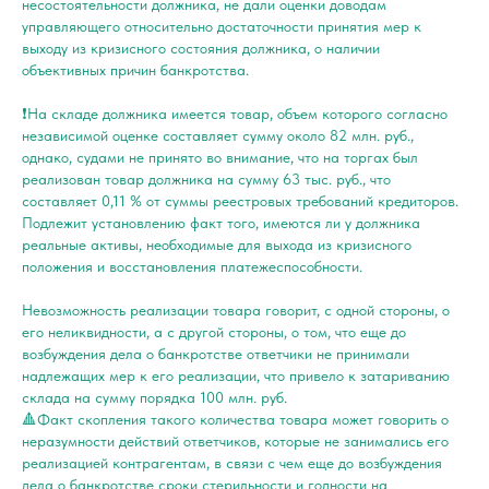
несостоятельности должника, не дали оценки доводам
управляющего относительно достаточности принятия мер к
выходу из кризисного состояния должника, о наличии
объективных причин банкротства.
❗️На складе должника имеется товар, объем которого согласно
независимой оценке составляет сумму около 82 млн. руб.,
однако, судами не принято во внимание, что на торгах был
реализован товар должника на сумму 63 тыс. руб., что
составляет 0,11 % от суммы реестровых требований кредиторов.
Подлежит установлению факт того, имеются ли у должника
реальные активы, необходимые для выхода из кризисного
положения и восстановления платежеспособности.
Невозможность реализации товара говорит, с одной стороны, о
его неликвидности, а с другой стороны, о том, что еще до
возбуждения дела о банкротстве ответчики не принимали
надлежащих мер к его реализации, что привело к затариванию
склада на сумму порядка 100 млн. руб.
🔺Факт скопления такого количества товара может говорить о
неразумности действий ответчиков, которые не занимались его
реализацией контрагентам, в связи с чем еще до возбуждения
дела о банкротстве сроки стерильности и годности на