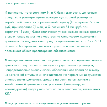
новое рассмотрение.
И написала, что ответчикам Н. и Х. были выплачены денежные
средства в размере, превышающем суммарный размер их
заработной платы за определенный период (Н. получила 77 млн.
руб., при зарплате 7,1 млн., а Х. получила 81 млн.руб. при
зарплате 11 млн.). Факт отвлечения указанных денежных средств
в свою пользу не мог не сказаться на финансовом положении
должника. Вывод денежных средств применительно к п. 2 ст. 61.11
Закона о банкротстве является существенным, поскольку
превышает общие кредиторские обязательства.
❗️Непредставление ответчиками доказательств о причинах вывода
денежных средств сверх окладов в существенных размерах,
непредставление экономически обоснованного плана по выходу
из кризисной ситуации и непредставление первичных документов
о направлении денежных средств на цели, не связанные с
хозяйственной деятельностью должника (например, на
командировки) могут указывать на вину ответчиков, являющихся
КДЛ.
❗️Суды уклонились от исследования и установления причин