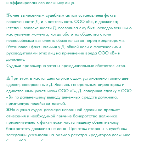
и аффилированного должнику лица.
❗️Ранее вынесенным судебным актом установлены факты
вовлеченности Д. и в деятельность ООО «В», и должника;
ℹ️степень вовлеченности Д. позволила ему быть осведомленным о
наступлении момента, когда оба этих общества стали
неспособными выполнять обязательства перед кредиторами.
ℹ️Установлен факт наличия у Д. общей цели с фактическими
руководителями этих лиц на причинение вреда ООО «В» и
должнику.
Судами правомерно учтены преюдициальные обстоятельства.
⚠️При этом в настоящем случае судом установлено только две
сделки, совершенные Д. Являясь генеральным директором и
единственным участником ООО «Т», Д. совершил сделку с ООО
«В» по дальнейшему выводу денежных средств должника,
признанную недействительной.
❌Но оценка судом размера названной сделки на предмет
отнесения к необходимой причине банкротства должника,
применительно к фактически наступившему объективному
банкротству должника не дана. При этом стороны в судебном
заседании указывали на размер реестра кредиторов должника