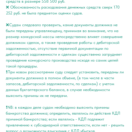
средств в размере 558 500 руб.
❌ Обоснованность расходования денежных средств сверх 170
252 руб. не была предметом оценки судов.
❌Судам следовало проверить, какие документы должника не
были переданы управляющему, принимая во внимание, что на
размер конкурсной массы непосредственно влияет совершение
должником сделок, а также проведение работы с дебиторской
задолженностью, отсутствие первичной документации по
дебиторской задолженности и сделкам существенно затрудняет
проведение конкурсного производства исходя из самих целей
такой процедуры.
❗️При новом рассмотрении суду следует установить, переданы ли
документы должника в полном объеме, (в том числе в части
запасов, дебиторской задолженности, по сделкам) с учетом
данных бухгалтерского баланса, в случае необходимости
выяснить причины их не передачи.
❗️NB: в каждом деле судам необходимо выяснить причины
банкротства должника; определить, являлись ли действия КДЛ
причиной банкротства; если являлись - КДЛ подлежит
привлечению к субсидиарной ответственности, если нет - решить
вопрос о возможности взыскания с КДЛ убытков.