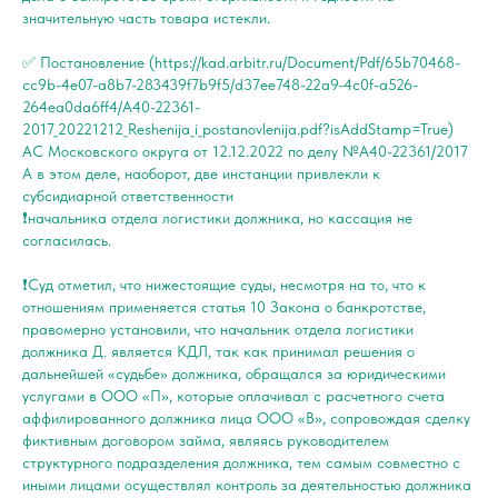
значительную часть товара истекли.
✅ Постановление (https://kad.arbitr.ru/Document/Pdf/65b70468-
cc9b-4e07-a8b7-283439f7b9f5/d37ee748-22a9-4c0f-a526-
264ea0da6ff4/A40-22361-
2017_20221212_Reshenija_i_postanovlenija.pdf?isAddStamp=True)
АС Московского округа от 12.12.2022 по делу №А40-22361/2017
А в этом деле, наоборот, две инстанции привлекли к
субсидиарной ответственности
❗️начальника отдела логистики должника, но кассация не
согласилась.
❗️Суд отметил, что нижестоящие суды, несмотря на то, что к
отношениям применяется статья 10 Закона о банкротстве,
правомерно установили, что начальник отдела логистики
должника Д. является КДЛ, так как принимал решения о
дальнейшей «судьбе» должника, обращался за юридическими
услугами в ООО «П», которые оплачивал с расчетного счета
аффилированного должника лица ООО «В», сопровождая сделку
фиктивным договором займа, являясь руководителем
структурного подразделения должника, тем самым совместно с
иными лицами осуществлял контроль за деятельностью должника