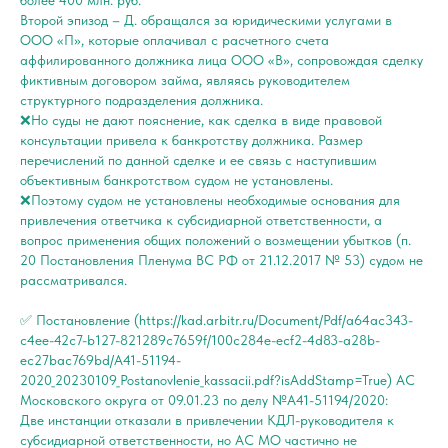
более 400 млн. руб.
Второй эпизод – Д. обращался за юридическими услугами в
ООО «П», которые оплачивал с расчетного счета
аффилированного должника лица ООО «В», сопровождая сделку
фиктивным договором займа, являясь руководителем
структурного подразделения должника.
❌Но суды не дают пояснение, как сделка в виде правовой
консультации привела к банкротству должника. Размер
перечислений по данной сделке и ее связь с наступившим
объективным банкротством судом не установлены.
❌Поэтому судом не установлены необходимые основания для
привлечения ответчика к субсидиарной ответственности, а
вопрос применения общих положений о возмещении убытков (п.
20 Постановления Пленума ВС РФ от 21.12.2017 № 53) судом не
рассматривался.
✅ Постановление (https://kad.arbitr.ru/Document/Pdf/a64ac343-
c4ee-42c7-b127-821289c7659f/100c284e-ecf2-4d83-a28b-
ec27bac769bd/A41-51194-
2020_20230109_Postanovlenie_kassacii.pdf?isAddStamp=True) АС
Московского округа от 09.01.23 по делу №А41-51194/2020:
Две инстанции отказали в привлечении КДЛ-руководителя к
субсидиарной ответственности, но АС МО частично не