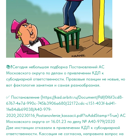
📚❗️Сегодня небольшая подборка Постановлений АС
Московского округа по делам о привлечении КДЛ к
субсидиарной ответственности. Правовые позиции не новые, но
вот фактология занятная и самая разнообразная.
✅ Постановление (https://kad.arbitr.ru/Document/Pdf/0f6f3cd8-
6767-4e7d-990c-745b3906a680/22172cdc-c151-403f-bd41-
1fe84db69038/A40-979-
2020_20230116_Postanovlenie_kassacii.pdf?isAddStamp=True) АС
Московского округа от 16.01.23 по делу № А40-979/2020
Две инстанции отказали в привлечении КДЛ к субсидиарной
ответственности. Кассация не согласна, направила вопрос на