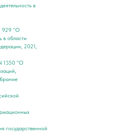
деятельность в
N 929 "О
ь в области
дерации, 2021,
N 1350 "О
заций,
обрание
ссийской
формационных
ния государственной