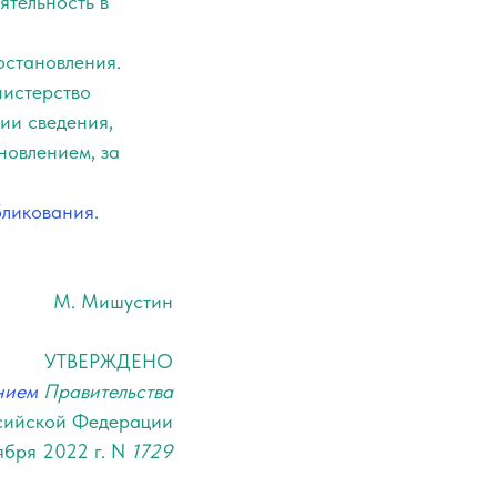
ятельность в
остановления.
нистерство
ии сведения,
овлением, за
бликования
.
М. Мишустин
УТВЕРЖДЕНО
нием
Правительства
сийской Федерации
ября 2022 г. N
1729