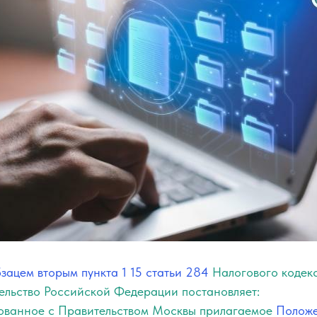
зацем вторым пункта 1
15
статьи 284
Налогового кодек
льство Российской Федерации постановляет:
асованное с Правительством Москвы прилагаемое
Полож