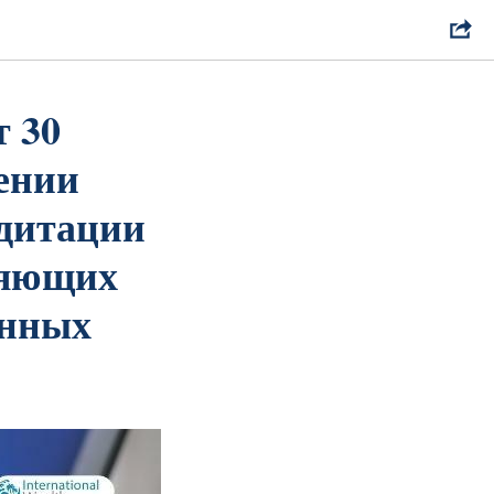
т 30
дении
едитации
ляющих
онных