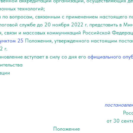
твенной аккредитации организаций, осуществляющих де
онных технологий;
я по вопросам, связанным с применением настоящего п
логовой службе до 20 ноября 2022 г. представить в Ми
я, связи и массовых коммуникаций Российской Федерац
унктом 25
Положения, утвержденного настоящим постан
2 г.
новление вступает в силу со дня его
официального опу
ительства
ации
постановле
Рос
от 30 сент
Положение