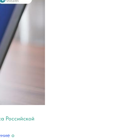
са Российской
ение
о