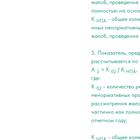
жалоб, проведения
полностью на основ
К
- общее коли
НПА
иных ненормативных
жалоб, проведения
5. Показатель, пр
рассчитывается по
А
= К
/ К
,
2
02
НПА
где:
К
- количество р
02
ненормативных прав
рассмотрения жало
частично или полно
отчетном году;
К
- общее коли
НПА