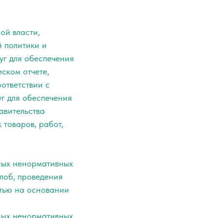
ой власти,
 политики и
уг для обеспечения
ском отчете,
оответствии с
уг для обеспечения
вительства
 товаров, работ,
иных ненормативных
алоб, проведения
стью на основании
иных ненормативных