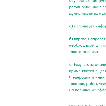
осуществление фун
регулированию в сф
муниципальных нуж
а) использует инф
б) вправе направля
необходимой для а
такого анализа.
8. Результаты анал
применяются в цел
Федерации и иных 
товаров, работ, ус
на повышение эффе