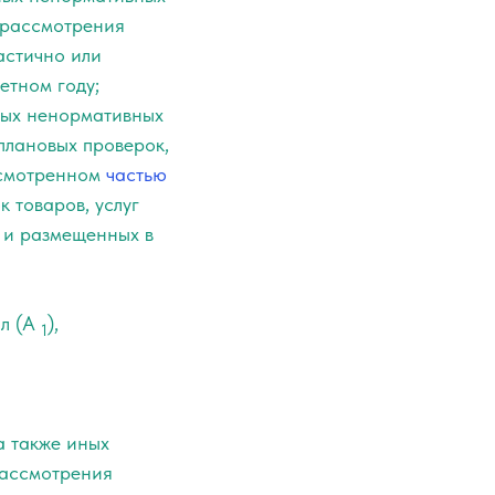
м рассмотрения
астично или
етном году;
ных ненормативных
плановых проверок,
усмотренном
частью
 товаров, услуг
, и размещенных в
л (А
),
1
а также иных
рассмотрения