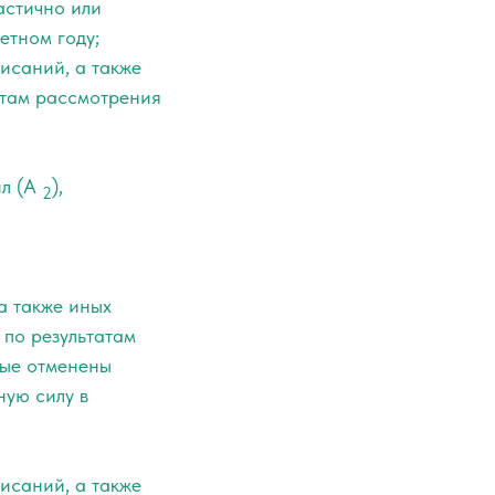
астично или
етном году;
исаний, а также
атам рассмотрения
л (А
),
2
а также иных
 по результатам
рые отменены
ную силу в
исаний, а также