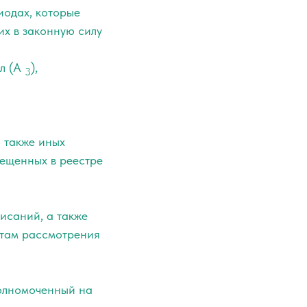
иодах, которые
их в законную силу
л (A
),
3
 также иных
ещенных в реестре
исаний, а также
атам рассмотрения
полномоченный на