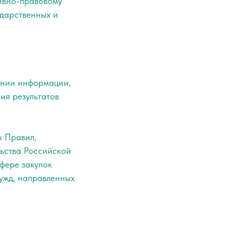
ивно-правовому
ударственных и
лении информации,
ия результатов
 Правил,
ьства Российской
фере закупок
нужд, направленных