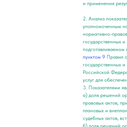
и применения резул
2. Анализ показат
уполномоченным на
нормативно-правово
государственных и 
подготавливаемом п
пунктом 9
Правил о
государственных и
Российской Федерац
услуг для обеспече
3. Показателями яв
а) доля решений о
правовых актов, пр
плановых и внепла
судебных актов, вс
б) доля решений о