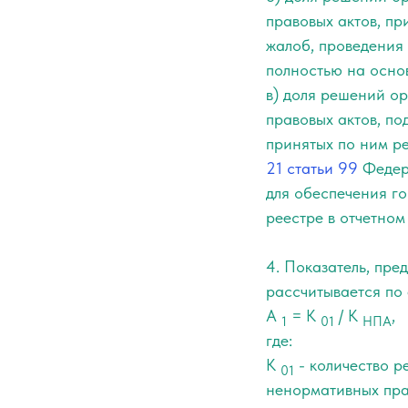
правовых актов, пр
жалоб, проведения
полностью на основ
в) доля решений о
правовых актов, п
принятых по ним р
21 статьи 99
Федера
для обеспечения го
реестре в отчетном
4. Показатель, пр
рассчитывается по
А
= К
/ К
,
1
01
НПА
где:
К
- количество р
01
ненормативных прав