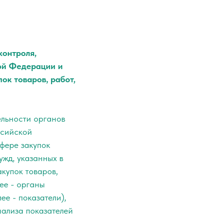
контроля,
ой Федерации и
ок товаров, работ,
ельности органов
ссийской
фере закупок
ужд, указанных в
купок товаров,
ее - органы
ее - показатели),
нализа показателей