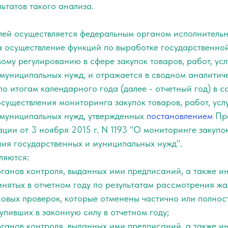
ьтатов такого анализа.
елей осуществляется федеральным органом исполнительн
 осуществление функций по выработке государственной
му регулированию в сфере закупок товаров, работ, усл
муниципальных нужд, и отражается в сводном аналитиче
о итогам календарного года (далее - отчетный год) в с
существления мониторинга закупок товаров, работ, усл
 муниципальных нужд, утвержденных
постановлением
Пра
ии от 3 ноября 2015 г. N 1193 "О мониторинге закупок
ния государственных и муниципальных нужд".
ляются:
рганов контроля, выданных ими предписаний, а также 
инятых в отчетном году по результатам рассмотрения ж
новых проверок, которые отменены частично или полно
тупивших в законную силу в отчетном году;
рганов контроля, выданных ими предписаний, а также 