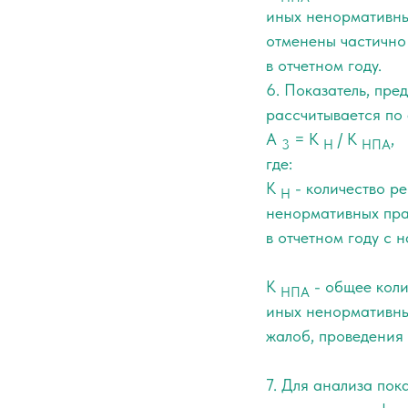
иных ненормативны
отменены частично 
в отчетном году.
6. Показатель, пр
рассчитывается по
А
= К
/ К
,
3
Н
НПА
где:
К
- количество р
Н
ненормативных пра
в отчетном году с 
К
- общее коли
НПА
иных ненормативных
жалоб, проведения
7. Для анализа по