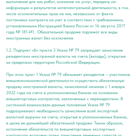
выполнение для них работ, оказание им услуг, передачу им
информации и результатов интеллектуальной деятельности, в том
числе исключительных прав на них, независимо от факта
постановки контракта на учет в соответствии с требованиями,
установленными Инструкцией Банка России от 16 августа 2017
года № 181-И1 . Обязательной продаже подлежат все виды
иностранных валют без исключения.
1.2. Подпункт «б» пункта 3 Указа № 79 запрещает зачисление
резидентами иностранной валюты на счета (вклады), открытые
за пределами территории Российской Федерации.
При этом пункт 1 Указа № 79 обязывает резидентов – участников
внешнеэкономической деятельности осуществить обязательную
продажу иностранной валюты, зачисленной начиная с 1 января
2022 года на счета в уполномоченных банках на основании
внешнеторговых контрактов, заключенных с нерезидентами. В
системной взаимосвязи данные положения Указа № 79
подразумевают необходимость зачисления всей экспортной
валютной выручки на счета, открытые в уполномоченных банках,
в целях ее дальнейшей обязательной продажи. Таким образом,
исполнение обязательств по внешнеторговым экспортным
контрактам возможно путем зачисления денежных средств от