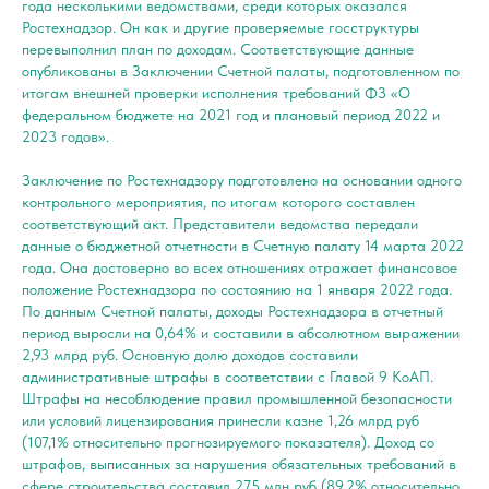
года несколькими ведомствами, среди которых оказался
Ростехнадзор. Он как и другие проверяемые госструктуры
перевыполнил план по доходам. Соответствующие данные
опубликованы в Заключении Счетной палаты, подготовленном по
итогам внешней проверки исполнения требований ФЗ «О
федеральном бюджете на 2021 год и плановый период 2022 и
2023 годов».
Заключение по Ростехнадзору подготовлено на основании одного
контрольного мероприятия, по итогам которого составлен
соответствующий акт. Представители ведомства передали
данные о бюджетной отчетности в Счетную палату 14 марта 2022
года. Она достоверно во всех отношениях отражает финансовое
положение Ростехнадзора по состоянию на 1 января 2022 года.
По данным Счетной палаты, доходы Ростехнадзора в отчетный
период выросли на 0,64% и составили в абсолютном выражении
2,93 млрд руб. Основную долю доходов составили
административные штрафы в соответствии с Главой 9 КоАП.
Штрафы на несоблюдение правил промышленной безопасности
или условий лицензирования принесли казне 1,26 млрд руб
(107,1% относительно прогнозируемого показателя). Доход со
штрафов, выписанных за нарушения обязательных требований в
сфере строительства составил 275 млн руб (89,2% относительно