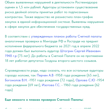
Объем выявленных нарушений в деятельности Ростехнадзора
оценен в 1,5 млн рублей. Аудиторы установили существование
риска двойной оплаты принятых работ по подписанным
контрактам. Также ведомство не разместило план-график
закупок в единой информационной системе. Выявлены нарушения
в сфере закупок для обеспечения государственных нужд.
В соответствии с
утвержденным планом работы Счетной палаты
аналогичные проверки в Минтруде РФ и Роструде на предмет
исполнения федерального бюджета за 2021 год в апреле 2022
года должен был выполнить аудитор
Штогрин Сергей Иванович
1948 г.р
(75 лет). До работы в Счетной Палате он на протяжении
18 лет работал депутатом Госдумы второго-шестого созывов.
Справедливости ради, надо сказать, что все остальные аудиторы
гораздо моложе, так
Перчян А.В
-1958 года рождения (65 лет),
Богомолов В.Н.
-1951 года рождения (72 года),
Орлова С.Ю
-1954
года рождения (69 лет),
Изотова Г.С.
- 1960 года рождения (62
года)
Еще немного о планах проверок Счетной Палаты: