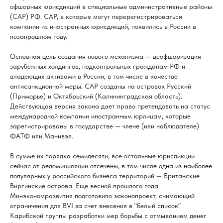
офшорных юрисдикций в специальные административные районы
(САР) РФ. САР, в которые могут перерегистрироваться
компании из иностранных юрисдикций, появились в России в
позапрошлом году.
Основная цель создания нового механизма — деофшоризация
зарубежных холдингов, подконтрольных гражданам РФ и
владеющих активами в России, в том числе в качестве
антисанкционной меры. САР созданы на островах Русский
(Приморье) и Октябрьский (Калининградская область).
Действующая версия закона дает право претендовать на статус
международной компании иностранным юрлицам, которые
зарегистрированы в государстве — члене (или наблюдателе)
ФАТФ или Манивэл.
В сумме их порядка семидесяти, все остальные юрисдикции
сейчас от редомициляции отсечены, в том числе одна из наиболее
популярных у российского бизнеса территорий — Британские
Виргинские острова. Еще весной прошлого года
Минэкономразвития подготовило законопроект, снимающий
ограничения для BVI за счет внесения в "белый список"
Карибской группы разработки мер борьбы с отмыванием денег