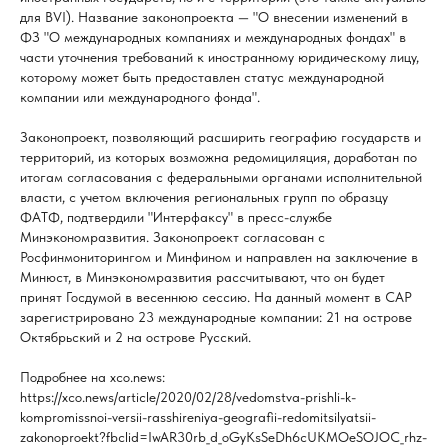
для BVI). Название законопроекта — "О внесении изменений в
ФЗ "О международных компаниях и международных фондах" в
части уточнения требований к иностранному юридическому лицу,
которому может быть предоставлен статус международной
компании или международного фонда".
Законопроект, позволяющий расширить географию государств и
территорий, из которых возможна редомициляция, доработан по
итогам согласования с федеральными органами исполнительной
власти, с учетом включения региональных групп по образцу
ФАТФ, подтвердили "Интерфаксу" в пресс-службе
Минэкономразвития. Законопроект согласован с
Росфинмониторингом и Минфином и направлен на заключение в
Минюст, в Минэкономразвития рассчитывают, что он будет
принят Госдумой в весеннюю сессию. На данный момент в САР
зарегистрировано 23 международные компании: 21 на острове
Октябрьский и 2 на острове Русский.
Подробнее на xco.news:
https://xco.news/article/2020/02/28/vedomstva-prishli-k-
kompromissnoi-versii-rasshireniya-geografii-redomitsilyatsii-
zakonoproekt?fbclid=IwAR30rb_d_oGyKsSeDh6cUKMOeSOJOC_rhz-