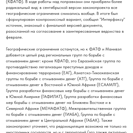
(КФАТФ). В ходе работы над поправками они приобрели более
радикальный вид: в сентябрьской версии законопроекта все
географические ограничения снимались вообще. В итоге был
сформулирован компромиссный вариант, сообщил "Интерфаксу"
источник, знакомый с финальной версией документа,
разосланной на согласование в заинтересованные ведомства в
феврале.
Географические ограничения останутся, но к ФАТФ и Манивэл
добавится целый ряд региональных групп по борьбе с
отмыванием денег: кроме КФАТФ, это Евразийская группа по
противодействию легализации преступных доходов и
финансированию терроризма (ЕАГ), Азиатско-Тихоокеанская
группы по борьбе с отмыванием денег (АТГ), Группа по борьбе с
отмыванием денег в Восточной и Южной Африке (ЕСААМЛГ),
Группа разработки финансовых мер борьбы с отмыванием денег
в Южной Америке (ГАФИЛАТ), Группа разработки финансовых
мер борьбы с отмыванием денег на Ближнем Востоке и в
Северной Африке (МЕНАФАТФ), Межправительственная группа
по борьбе с отмыванием денег (ГИАБА), Группа по борьбе с
отмыванием денег в Центральной Африке (ГАБАК). Также
законопроект уточняет, что редомициляция возможна не только из
иностранных государств, но и с территорий (это также актуально