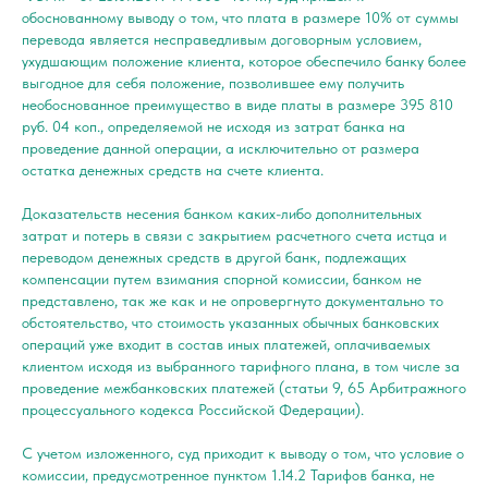
обоснованному выводу о том, что плата в размере 10% от суммы
перевода является несправедливым договорным условием,
ухудшающим положение клиента, которое обеспечило банку более
выгодное для себя положение, позволившее ему получить
необоснованное преимущество в виде платы в размере 395 810
руб. 04 коп., определяемой не исходя из затрат банка на
проведение данной операции, а исключительно от размера
остатка денежных средств на счете клиента.
Доказательств несения банком каких-либо дополнительных
затрат и потерь в связи с закрытием расчетного счета истца и
переводом денежных средств в другой банк, подлежащих
компенсации путем взимания спорной комиссии, банком не
представлено, так же как и не опровергнуто документально то
обстоятельство, что стоимость указанных обычных банковских
операций уже входит в состав иных платежей, оплачиваемых
клиентом исходя из выбранного тарифного плана, в том числе за
проведение межбанковских платежей (статьи 9, 65 Арбитражного
процессуального кодекса Российской Федерации).
С учетом изложенного, суд приходит к выводу о том, что условие о
комиссии, предусмотренное пунктом 1.14.2 Тарифов банка, не