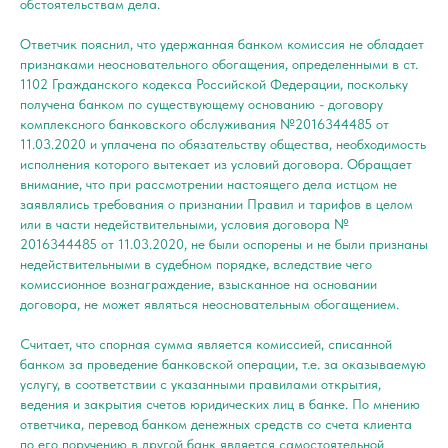
обстоятельствам дела.
Ответчик пояснил, что удержанная банком комиссия не обладает
признаками неосновательного обогащения, определенными в ст.
1102 Гражданского кодекса Российской Федерации, поскольку
получена банком по существующему основанию - договору
комплексного банковского обслуживания №2016344485 от
11.03.2020 и уплачена по обязательству общества, необходимость
исполнения которого вытекает из условий договора. Обращает
внимание, что при рассмотрении настоящего дела истцом не
заявлялись требования о признании Правил и тарифов в целом
или в части недействительными, условия договора №
2016344485 от 11.03.2020, не были оспорены и не были признаны
недействительными в судебном порядке, вследствие чего
комиссионное вознаграждение, взысканное на основании
договора, не может являться неосновательным обогащением.
Считает, что спорная сумма является комиссией, списанной
банком за проведение банковской операции, т.е. за оказываемую
услугу, в соответствии с указанными правилами открытия,
ведения и закрытия счетов юридических лиц в банке. По мнению
ответчика, перевод банком денежных средств со счета клиента
по его поручению в другой банк является самостоятельной