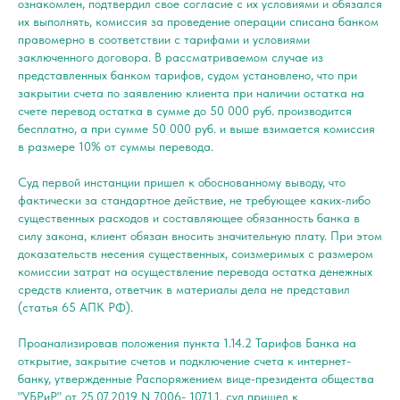
ознакомлен, подтвердил свое согласие с их условиями и обязался
их выполнять, комиссия за проведение операции списана банком
правомерно в соответствии с тарифами и условиями
заключенного договора. В рассматриваемом случае из
представленных банком тарифов, судом установлено, что при
закрытии счета по заявлению клиента при наличии остатка на
счете перевод остатка в сумме до 50 000 руб. производится
бесплатно, а при сумме 50 000 руб. и выше взимается комиссия
в размере 10% от суммы перевода.
Суд первой инстанции пришел к обоснованному выводу, что
фактически за стандартное действие, не требующее каких-либо
существенных расходов и составляющее обязанность банка в
силу закона, клиент обязан вносить значительную плату. При этом
доказательств несения существенных, соизмеримых с размером
комиссии затрат на осуществление перевода остатка денежных
средств клиента, ответчик в материалы дела не представил
(статья 65 АПК РФ).
Проанализировав положения пункта 1.14.2 Тарифов Банка на
открытие, закрытие счетов и подключение счета к интернет-
банку, утвержденные Распоряжением вице-президента общества
"УБРиР" от 25.07.2019 N 7006- 1071.1, суд пришел к