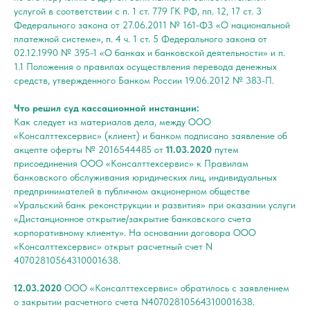
услугой в соответствии с п. 1 ст. 779 ГК РФ, пп. 12, 17 ст. 3
Федерального закона от 27.06.2011 № 161-ФЗ «О национальной
платежной системе», п. 4 ч. 1 ст. 5 Федерального закона от
02.12.1990 № 395-1 «О банках и банковской деятельности» и п.
1.1 Положения о правилах осуществления перевода денежных
средств, утвержденного Банком России 19.06.2012 № 383-П.
Что решил суд кассационной инстанции:
Как следует из материалов дела, между ООО
«Консалттехсервис» (клиент) и банком подписано заявление об
акцепте оферты № 2016544485 от
11.03.2020
путем
присоединения ООО «Консалттехсервис» к Правилам
банковского обслуживания юридических лиц, индивидуальных
предпринимателей в публичном акционерном обществе
«Уральский банк реконструкции и развития» при оказании услуги
«Дистанционное открытие/закрытие банковского счета
корпоративному клиенту». На основании договора ООО
«Консалттехсервис» открыт расчетный счет N
40702810564310001638.
12.03.2020
ООО «Консалттехсервис» обратилось с заявлением
о закрытии расчетного счета N40702810564310001638.