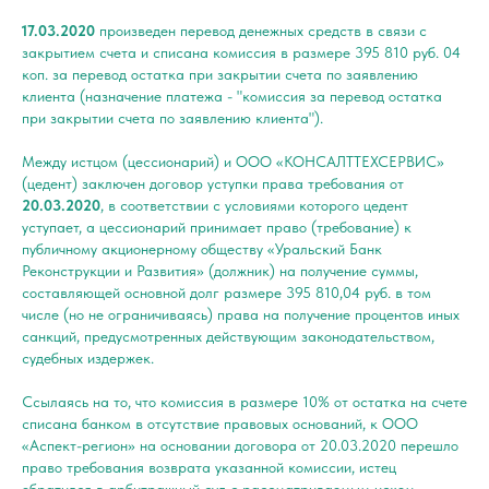
17.03.2020
произведен перевод денежных средств в связи с
закрытием счета и списана комиссия в размере 395 810 руб. 04
коп. за перевод остатка при закрытии счета по заявлению
клиента (назначение платежа - "комиссия за перевод остатка
при закрытии счета по заявлению клиента").
Между истцом (цессионарий) и ООО «КОНСАЛТТЕХСЕРВИС»
(цедент) заключен договор уступки права требования от
20.03.2020
, в соответствии с условиями которого цедент
уступает, а цессионарий принимает право (требование) к
публичному акционерному обществу «Уральский Банк
Реконструкции и Развития» (должник) на получение суммы,
составляющей основной долг размере 395 810,04 руб. в том
числе (но не ограничиваясь) права на получение процентов иных
санкций, предусмотренных действующим законодательством,
судебных издержек.
Ссылаясь на то, что комиссия в размере 10% от остатка на счете
списана банком в отсутствие правовых оснований, к ООО
«Аспект-регион» на основании договора от 20.03.2020 перешло
право требования возврата указанной комиссии, истец
обратился в арбитражный суд с рассматриваемым иском.