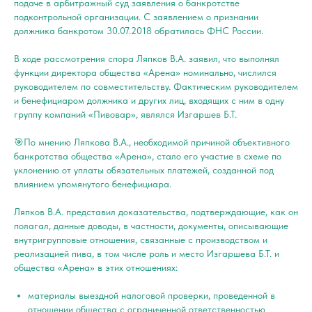
подаче в арбитражный суд заявления о банкротстве
подконтрольной организации. С заявлением о признании
должника банкротом 30.07.2018 обратилась ФНС России.
В ходе рассмотрения спора Ляпков В.А. заявил, что выполнял
функции директора общества «Арена» номинально, числился
руководителем по совместительству. Фактическим руководителем
и бенефициаром должника и других лиц, входящих с ним в одну
группу компаний «Пивовар», являлся Изгаршев Б.Т.
🎯По мнению Ляпкова В.А., необходимой причиной объективного
банкротства общества «Арена», стало его участие в схеме по
уклонению от уплаты обязательных платежей, созданной под
влиянием упомянутого бенефициара.
Ляпков В.А. представил доказательства, подтверждающие, как он
полагал, данные доводы, в частности, документы, описывающие
внутригрупповые отношения, связанные с производством и
реализацией пива, в том числе роль и место Изгаршева Б.Т. и
общества «Арена» в этих отношениях:
материалы выездной налоговой проверки, проведенной в
отношении общества с ограниченной ответственностью