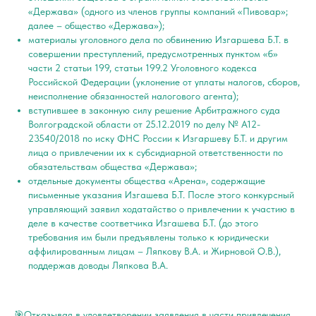
«Держава» (одного из членов группы компаний «Пивовар»;
далее – общество «Держава»);
материалы уголовного дела по обвинению Изгаршева Б.Т. в
совершении преступлений, предусмотренных пунктом «б»
части 2 статьи 199, статьи 199.2 Уголовного кодекса
Российской Федерации (уклонение от уплаты налогов, сборов,
неисполнение обязанностей налогового агента);
вступившее в законную силу решение Арбитражного суда
Волгоградской области от 25.12.2019 по делу № А12-
23540/2018 по иску ФНС России к Изгаршеву Б.Т. и другим
лица о привлечении их к субсидиарной ответственности по
обязательствам общества «Держава»;
отдельные документы общества «Арена», содержащие
письменные указания Изгашева Б.Т. После этого конкурсный
управляющий заявил ходатайство о привлечении к участию в
деле в качестве соответчика Изгашева Б.Т. (до этого
требования им были предъявлены только к юридически
аффилированным лицам – Ляпкову В.А. и Жирновой О.В.),
поддержав доводы Ляпкова В.А.
🎯Отказывая в удовлетворении заявления в части привлечения