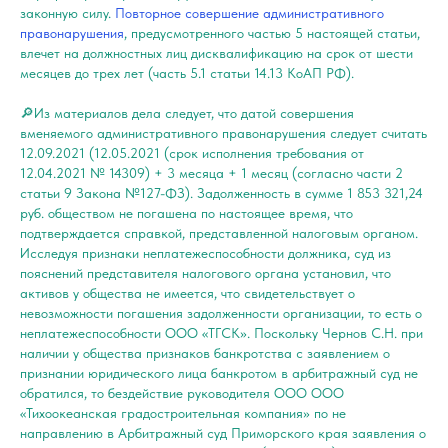
законную силу.
Повторное совершение административного
правонарушения
, предусмотренного частью 5 настоящей статьи,
влечет на должностных лиц дисквалификацию на срок от шести
месяцев до трех лет (часть 5.1 статьи 14.13 КоАП РФ).
🔎Из материалов дела следует, что датой совершения
вменяемого административного правонарушения следует считать
12.09.2021 (12.05.2021 (срок исполнения требования от
12.04.2021 № 14309) + 3 месяца + 1 месяц (согласно части 2
статьи 9 Закона №127-ФЗ). Задолженность в сумме 1 853 321,24
руб. обществом не погашена по настоящее время, что
подтверждается справкой, представленной налоговым органом.
Исследуя признаки неплатежеспособности должника, суд из
пояснений представителя налогового органа установил, что
активов у общества не имеется, что свидетельствует о
невозможности погашения задолженности организации, то есть о
неплатежеспособности ООО «ТГСК». Поскольку Чернов С.Н. при
наличии у общества признаков банкротства с заявлением о
признании юридического лица банкротом в арбитражный суд не
обратился, то бездействие руководителя ООО ООО
«Тихоокеанская градостроительная компания» по не
направлению в Арбитражный суд Приморского края заявления о