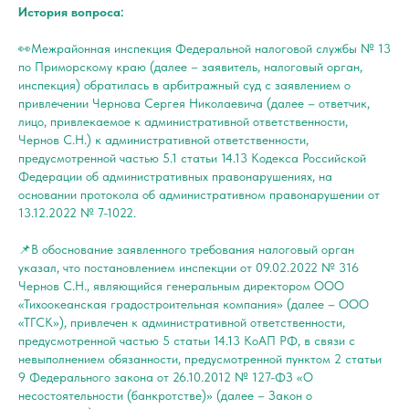
История вопроса:
👀Межрайонная инспекция Федеральной налоговой службы № 13
по Приморскому краю (далее – заявитель, налоговый орган,
инспекция) обратилась в арбитражный суд с заявлением о
привлечении Чернова Сергея Николаевича (далее – ответчик,
лицо, привлекаемое к административной ответственности,
Чернов С.Н.) к административной ответственности,
предусмотренной частью 5.1 статьи 14.13 Кодекса Российской
Федерации об административных правонарушениях, на
основании протокола об административном правонарушении от
13.12.2022 № 7-1022.
📌В обоснование заявленного требования налоговый орган
указал, что постановлением инспекции от 09.02.2022 № 316
Чернов С.Н., являющийся генеральным директором ООО
«Тихоокеанская градостроительная компания» (далее – ООО
«ТГСК»), привлечен к административной ответственности,
предусмотренной частью 5 статьи 14.13 КоАП РФ, в связи с
невыполнением обязанности, предусмотренной пунктом 2 статьи
9 Федерального закона от 26.10.2012 № 127-ФЗ «О
несостоятельности (банкротстве)» (далее – Закон о