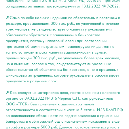
наказания по части 5 статьи 14.13 КоАП РФ, составил протокол
об административном правонарушении от 13.12.2022 № 7-2022.
🔎Само по себе наличие недоимки по обязательным платежам в
размере, превышающем 300 тыс. руб., не уплаченной в течение
трех месяцев, не свидетельствует о наличии у руководителя
обязанности обратиться с заявлением о банкротстве
предприятия, поэтому налоговый орган при составлении
протокола об административном правонарушении должен не
только установить факт наличия задолженности в сумме,
превышающей 300 тыс. руб., не уплаченной более трех месяцев,
но и выяснить вопрос о том, свидетельствуют ли указанные
обстоятельства об объективном банкротстве, а не о временных
финансовых затруднениях, которые руководитель рассчитывает
преодолеть в разумный срок.
🔎Как следует из материалов дела, постановлением налогового
органа от 09.02.2022 № 316 Чернов С.Н., как руководитель
ООО «ТГСК» был привлечен к административной
ответственности в соответствии с частью 5 статьи 14.13 КоАП РФ
за неисполнение обязанности по подаче заявления о признании
банкротом в арбитражный суд с назначением наказания в виде
штрафа в размере 5000 руб. Данное постановление вступило в