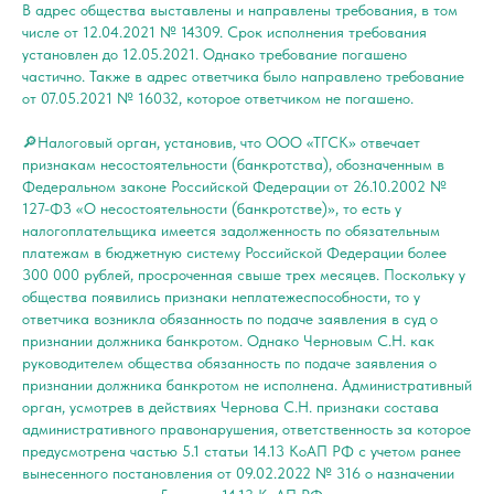
В адрес общества выставлены и направлены требования, в том
числе от 12.04.2021 № 14309. Срок исполнения требования
установлен до 12.05.2021. Однако требование погашено
частично. Также в адрес ответчика было направлено требование
от 07.05.2021 № 16032, которое ответчиком не погашено.
🔎Налоговый орган, установив, что ООО «ТГСК» отвечает
признакам несостоятельности (банкротства), обозначенным в
Федеральном законе Российской Федерации от 26.10.2002 №
127-ФЗ «О несостоятельности (банкротстве)», то есть у
налогоплательщика имеется задолженность по обязательным
платежам в бюджетную систему Российской Федерации более
300 000 рублей, просроченная свыше трех месяцев. Поскольку у
общества появились признаки неплатежеспособности, то у
ответчика возникла обязанность по подаче заявления в суд о
признании должника банкротом. Однако Черновым С.Н. как
руководителем общества обязанность по подаче заявления о
признании должника банкротом не исполнена. Административный
орган, усмотрев в действиях Чернова С.Н. признаки состава
административного правонарушения, ответственность за которое
предусмотрена частью 5.1 статьи 14.13 КоАП РФ с учетом ранее
вынесенного постановления от 09.02.2022 № 316 о назначении