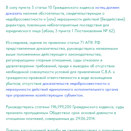
В силу пункта 5 статьи 10 Гражданского кодекса
истец должен
доказать
наличие обстоятельств, свидетельствующих о
недобросовестности и (или) неразумности действий (бездействия)
директора, повлекших неблагоприятные последствия для
юридического лица (абзац 3 пункта 1 Постановления № 62).
Исследовав, оценив по правилам статьи 71
АПК РФ
представленные доказательства, руководствуясь названными
выше положениями действующего законодательства,
регулирующими спорные отношения, суды отказали в
удовлетворении требований, придя к выводам об отсутствии
необходимой совокупности условий для привлечения С.В.А. к
гражданско-правовой ответственности в виде возмещения
убытков; отсутствия
доказательств недобросовестности и
неразумности действий единоличного исполнительного органа
при управлении хозяйствующим субъектом
.
Руководствуясь статями 196,199,200 Гражданского кодекса, суды
признали пропущенным Обществом срок исковой давности в
отношении платежей, совершенных до 29.06.2014.
Доводы кассационной жалобы не свидетельствуют о допущенных