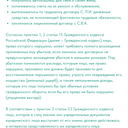
покупались автомашины для себя и своей жены;
оплачивались счета на их ремонт и обслуживание;
выплачивались по трудовому договору С. Л.И. денежные
средства, не исполняющей фактически трудовые обязанности;
заключался лицензионный договор с С.В.А.
Согласно пунктам 1, 2 статьи 15 Гражданского кодекса
Российской Федерации (далее – Гражданский кодекс) лицо,
право которого нарушено, может требовать полного возмещения
причиненных ему убытков, если законом или договором не
предусмотрено возмещение убытков в меньшем размере. Под
убытками понимаются расходы, которые лицо, чье право
нарушено, произвело или должно будет произвести для
восстановления нарушенного права, утрата или повреждение его
имущества (реальный ущерб), а также неполученные доходы,
которые это лицо получило бы при обычных условиях
гражданского оборота, если бы его право не было нарушено
(упущенная выгода).
В соответствии с пунктом 3 статьи 53 Гражданского кодекса
лицо, которое в силу закона или учредительных документов
юридического лица выступает от его имени, должно действовать
в интересах представляемого им юридического лица