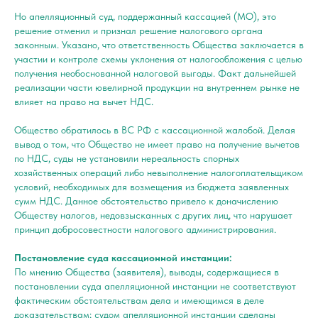
Но апелляционный суд, поддержанный кассацией (МО), это
решение отменил и признал решение налогового органа
законным. Указано, что ответственность Общества заключается в
участии и контроле схемы уклонения от налогообложения с целью
получения необоснованной налоговой выгоды. Факт дальнейшей
реализации части ювелирной продукции на внутреннем рынке не
влияет на право на вычет НДС.
Общество обратилось в ВС РФ с кассационной жалобой. Делая
вывод о том, что Общество не имеет право на получение вычетов
по НДС, суды не установили нереальность спорных
хозяйственных операций либо невыполнение налогоплательщиком
условий, необходимых для возмещения из бюджета заявленных
сумм НДС. Данное обстоятельство привело к доначислению
Обществу налогов, недовзысканных с других лиц, что нарушает
принцип добросовестности налогового администрирования.
Постановление суда кассационной инстанции:
По мнению Общества (заявителя), выводы, содержащиеся в
постановлении суда апелляционной инстанции не соответствуют
фактическим обстоятельствам дела и имеющимся в деле
доказательствам; судом апелляционной инстанции сделаны