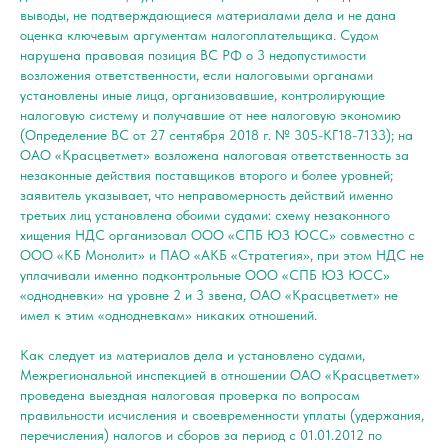
выводы, не подтверждающиеся материалами дела и не дана
оценка ключевым аргументам налогоплательщика. Судом
нарушена правовая позиция ВС РФ о 3 недопустимости
возложения ответственности, если налоговыми органами
установлены иные лица, организовавшие, контролирующие
налоговую систему и получавшие от нее налоговую экономию
(Определение ВС от 27 сентября 2018 г. № 305-КГ18-7133); на
ОАО «Красцветмет» возложена налоговая ответственность за
незаконные действия поставщиков второго и более уровней;
заявитель указывает, что неправомерность действий именно
третьих лиц установлена обоими судами: схему незаконного
хищения НДС организовал ООО «СПБ ЮЗ ЮСС» совместно с
ООО «КБ Монолит» и ПАО «АКБ «Стратегия», при этом НДС не
уплачивали именно подконтрольные ООО «СПБ ЮЗ ЮСС»
«однодневки» на уровне 2 и 3 звена, ОАО «Красцветмет» не
имел к этим «однодневкам» никаких отношений.
Как следует из материалов дела и установлено судами,
Межрегиональной инспекцией в отношении ОАО «Красцветмет»
проведена выездная налоговая проверка по вопросам
правильности исчисления и своевременности уплаты (удержания,
перечисления) налогов и сборов за период с 01.01.2012 по