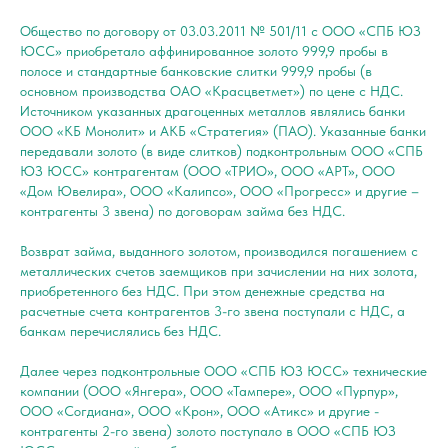
Общество по договору от 03.03.2011 № 501/11 с ООО «СПБ ЮЗ
ЮСС» приобретало аффинированное золото 999,9 пробы в
полосе и стандартные банковские слитки 999,9 пробы (в
основном производства ОАО «Красцветмет») по цене с НДС.
Источником указанных драгоценных металлов являлись банки
ООО «КБ Монолит» и АКБ «Стратегия» (ПАО). Указанные банки
передавали золото (в виде слитков) подконтрольным ООО «СПБ
ЮЗ ЮСС» контрагентам (ООО «ТРИО», ООО «АРТ», ООО
«Дом Ювелира», ООО «Калипсо», ООО «Прогресс» и другие –
контрагенты 3 звена) по договорам займа без НДС.
Возврат займа, выданного золотом, производился погашением с
металлических счетов заемщиков при зачислении на них золота,
приобретенного без НДС. При этом денежные средства на
расчетные счета контрагентов 3-го звена поступали с НДС, а
банкам перечислялись без НДС.
Далее через подконтрольные ООО «СПБ ЮЗ ЮСС» технические
компании (ООО «Янгера», ООО «Тампере», ООО «Пурпур»,
ООО «Согдиана», ООО «Крон», ООО «Атикс» и другие -
контрагенты 2-го звена) золото поступало в ООО «СПБ ЮЗ