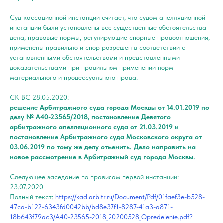
Суд кассационной инстанции считает, что судом апелляционной
инстанции были установлены все существенные обстоятельства
дела, правовые нормы, регулирующие спорные правоотношения,
применены правильно и спор разрешен в соответствии с
установленными обстоятельствами и представленными
доказательствами при правильном применении норм
материального и процессуального права.
СК ВС 28.05.2020:
решение Арбитражного суда города Москвы от 14.01.2019 по
делу № А40-23565/2018, постановление Девятого
арбитражного апелляционного суда от 21.03.2019 и
постановление Арбитражного суда Московского округа от
03.06.2019 по тому же делу отменить. Дело направить на
новое рассмотрение в Арбитражный суд города Москвы.
Следующее заседание по правилам первой инстанции:
23.07.2020
Полный текст:
https://kad.arbitr.ru/Document/Pdf/01faef3e-b528-
47ca-b122-6343fd0042bb/bd8e37f1-8287-41a3-a871-
18b643f79ac3/A40-23565-2018_20200528_Opredelenie.pdf?