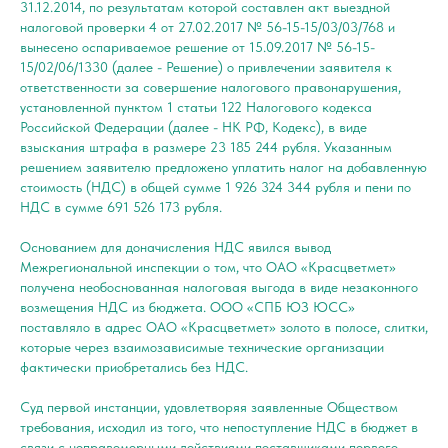
31.12.2014, по результатам которой составлен акт выездной
налоговой проверки 4 от 27.02.2017 № 56-15-15/03/03/768 и
вынесено оспариваемое решение от 15.09.2017 № 56-15-
15/02/06/1330 (далее - Решение) о привлечении заявителя к
ответственности за совершение налогового правонарушения,
установленной пунктом 1 статьи 122 Налогового кодекса
Российской Федерации (далее - НК РФ, Кодекс), в виде
взыскания штрафа в размере 23 185 244 рубля. Указанным
решением заявителю предложено уплатить налог на добавленную
стоимость (НДС) в общей сумме 1 926 324 344 рубля и пени по
НДС в сумме 691 526 173 рубля.
Основанием для доначисления НДС явился вывод
Межрегиональной инспекции о том, что ОАО «Красцветмет»
получена необоснованная налоговая выгода в виде незаконного
возмещения НДС из бюджета. ООО «СПБ ЮЗ ЮСС»
поставляло в адрес ОАО «Красцветмет» золото в полосе, слитки,
которые через взаимозависимые технические организации
фактически приобретались без НДС.
Суд первой инстанции, удовлетворяя заявленные Обществом
требования, исходил из того, что непоступление НДС в бюджет в
связи с неправомерными действиями поставщиками первого,