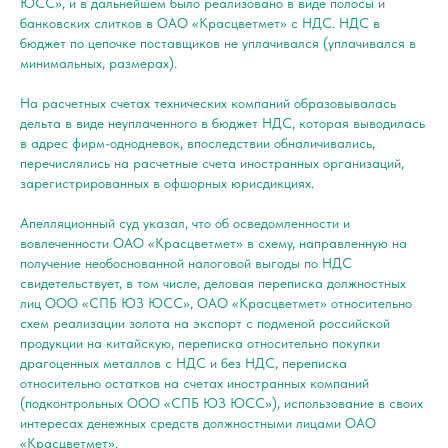
ЮСС», и в дальнейшем было реализовано в виде полосы и
банковских слитков в ОАО «Красцветмет» с НДС. НДС в
бюджет по цепочке поставщиков не уплачивался (уплачивался в
минимальных, размерах).
На расчетных счетах технических компаний образовывалась
дельта в виде неуплаченного в бюджет НДС, которая выводилась
в адрес фирм-однодневок, впоследствии обналичивались,
перечислялись на расчетные счета иностранных организаций,
зарегистрированных в офшорных юрисдикциях.
Апелляционный суд указал, что об осведомленности и
вовлеченности ОАО «Красцветмет» в схему, направленную на
получение необоснованной налоговой выгоды по НДС
свидетельствует, в том числе, деловая переписка должностных
лиц ООО «СПБ ЮЗ ЮСС», ОАО «Красцветмет» относительно
схем реализации золота на экспорт с подменой российской
продукции на китайскую, переписка относительно покупки
драгоценных металлов с НДС и без НДС, переписка
относительно остатков на счетах иностранных компаний
(подконтрольных ООО «СПБ ЮЗ ЮСС»), использование в своих
интересах денежных средств должностными лицами ОАО
«Красцветмет».