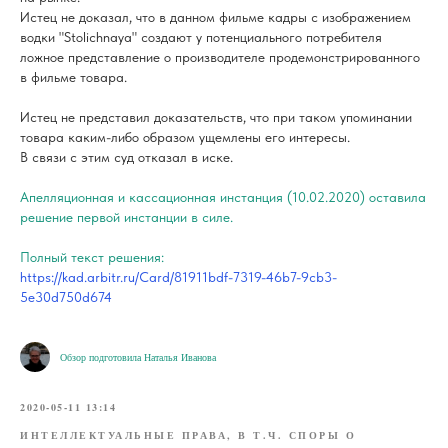
Истец не доказал, что в данном фильме кадры с изображением
водки "Stolichnaya" создают у потенциального потребителя
ложное представление о производителе продемонстрированного
в фильме товара.
Истец не представил доказательств, что при таком упоминании
товара каким-либо образом ущемлены его интересы.
В связи с этим суд отказал в иске.
Апелляционная и кассационная инстанция (10.02.2020) оставила
решение первой инстанции в силе.
Полный текст решения:
https://kad.arbitr.ru/Card/81911bdf-7319-46b7-9cb3-
5e30d750d674
Обзор подготовила Наталья Иванова
2020-05-11 13:14
ИНТЕЛЛЕКТУАЛЬНЫЕ ПРАВА, В Т.Ч. СПОРЫ О