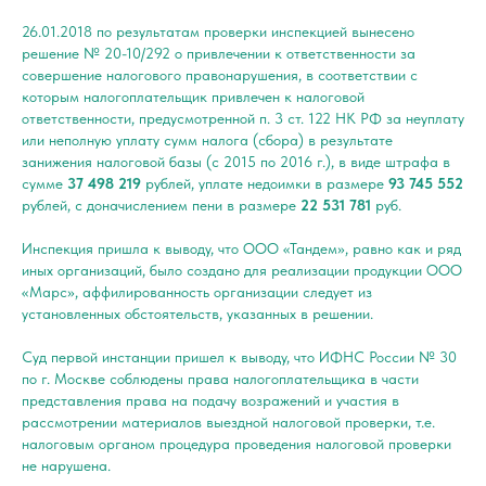
26.01.2018 по результатам проверки инспекцией вынесено
решение № 20-10/292 о привлечении к ответственности за
совершение налогового правонарушения, в соответствии с
которым налогоплательщик привлечен к налоговой
ответственности, предусмотренной п. 3 ст. 122 НК РФ за неуплату
или неполную уплату сумм налога (сбора) в результате
занижения налоговой базы (с 2015 по 2016 г.), в виде штрафа в
сумме
37 498 219
рублей, уплате недоимки в размере
93 745 552
рублей, с доначислением пени в размере
22 531 781
руб.
Инспекция пришла к выводу, что ООО «Тандем», равно как и ряд
иных организаций, было создано для реализации продукции ООО
«Марс», аффилированность организации следует из
установленных обстоятельств, указанных в решении.
Суд первой инстанции пришел к выводу, что ИФНС России № 30
по г. Москве соблюдены права налогоплательщика в части
представления права на подачу возражений и участия в
рассмотрении материалов выездной налоговой проверки, т.е.
налоговым органом процедура проведения налоговой проверки
не нарушена.