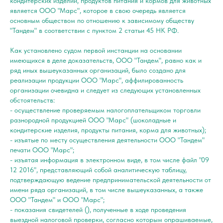
кондитерских изделий, продуктов питания и кормов для животных
является ООО "Марс", которое в свою очередь является
основным обществом по отношению к зависимому обществу
"Тандем" в соответствии с пунктом 2 статьи 45 НК РФ.
Как установлено судом первой инстанции на основании
имеющихся в деле доказательств, ООО "Тандем", равно как и
ряд иных вышеуказанных организаций, было создано для
реализации продукции ООО "Марс", аффилированность
организации очевидна и следует из следующих установленных
обстоятельств:
- осуществление проверяемым налогоплательщиком торговли
разнородной продукцией ООО "Марс" (шоколадные и
кондитерские изделия, продукты питания, корма для животных);
- изъятые по месту осуществления деятельности ООО "Тандем"
печати ООО "Марс";
- изъятая информация в электронном виде, в том числе файл "09
12 2016", представляющий собой аналитическую таблицу,
подтверждающую ведение предпринимательской деятельности от
имени ряда организаций, в том числе вышеуказанных, а также
ООО "Тандем" и ООО "Марс";
- показания свидетелей (), полученные в ходе проведения
выездной налоговой проверки, согласно которым опрашиваемые,