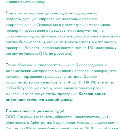
юридическому адресу.
При этом материалы дела не содержат документы,
подтверждающие направление налоговым органом
корреспонденции (извещение о рассмотрении материалов
проверки, требование о представлении документов) по
фактическим адресам налогоплательщика, которые налоговому
органу были известны, что им же и указывается в материалах
проверки. Доказать получение документов по ТКС налоговому
органу не удалось (ТКС не работала).
Таким образом, «налогоплательщик не был осведомлен о
рассмотрении материалов выездной налоговой проверки, что
является нарушение процессуальных прав. Данное
обстоятельство согласно абз. 2 п. 14 ст. 101 НК РФ влечет за
собой безусловную отмену решения налогового органа,
вынесенного по результатам проверки».
Кассациооная
инстанция отменила данный вывод.
Позиция апелляционного суда:
ООО «Тандем» (заявитель, общество, налогоплательщик)
обратилось в Арбитражный суд города Москвы с заявлением к
Инспекции Федеральной налоговой службы № 30 по г. Москве