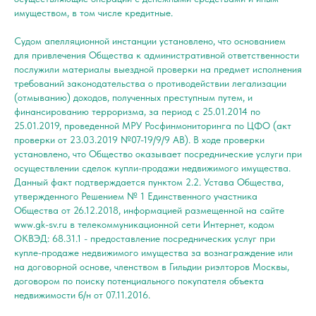
имуществом, в том числе кредитные.
Судом апелляционной инстанции установлено, что основанием
для привлечения Общества к административной ответственности
послужили материалы выездной проверки на предмет исполнения
требований законодательства о противодействии легализации
(отмыванию) доходов, полученных преступным путем, и
финансированию терроризма, за период с 25.01.2014 по
25.01.2019, проведенной МРУ Росфинмониторинга по ЦФО (акт
проверки от 23.03.2019 №07-19/9/9 АВ). В ходе проверки
установлено, что Общество оказывает посреднические услуги при
осуществлении сделок купли-продажи недвижимого имущества.
Данный факт подтверждается пунктом 2.2. Устава Общества,
утвержденного Решением № 1 Единственного участника
Общества от 26.12.2018, информацией размещенной на сайте
www.gk-sv.ru в телекоммуникационной сети Интернет, кодом
ОКВЭД: 68.31.1 - предоставление посреднических услуг при
купле-продаже недвижимого имущества за вознаграждение или
на договорной основе, членством в Гильдии риэлторов Москвы,
договором по поиску потенциального покупателя объекта
недвижимости б/н от 07.11.2016.