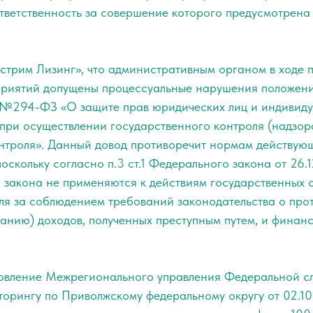
ветственность за совершение которого предусмотрена ч
трим Лизинг», что административным органом в ходе 
приятий допущены процессуальные нарушения положен
 №294-ФЗ «О защите прав юридических лиц и индивид
при осуществлении государственного контроля (надзор
нтроля». Данный довод противоречит нормам действую
поскольку согласно п.3 ст.1 Федерального закона от 2
 закона не применяются к действиям государственных 
ля за соблюдением требований законодательства о про
ванию) доходов, полученных преступным путем, и фина
овление Межрегионального управления Федеральной с
орингу по Приволжскому федеральному округу от 02.10