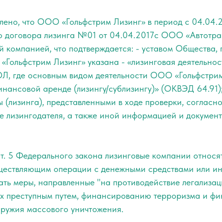
лено, что ООО «Гольфстрим Лизинг» в период с 04.04.2
о договора лизинга №01 от 04.04.2017с ООО «Автотрас
й компанией, что подтверждается: - уставом Общества, 
Гольфстрим Лизинг» указана - «лизинговая деятельность»
ЮЛ, где основным видом деятельности ООО «Гольфстрим
инансовой аренде (лизингу/сублизингу)» (ОКВЭД 64.91)
 (лизинга), представленными в ходе проверки, согласн
тве лизингодателя, а также иной информацией и докуме
ст. 5 Федерального закона лизинговые компании относя
ществляющим операции с денежными средствами или и
ть меры, направленные "на противодействие легализа
ых преступным путем, финансированию терроризма и ф
ружия массового уничтожения.