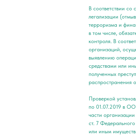
В соответствии со 
легализации (отмы
терроризма и фина
в том числе, обяза
контроля. В соотве
организаций, осущ
выявлению операци
средствами или ин
полученных престу
распространения о
Проверкой установл
по 01.07.2019 в О
части организации 
ст. 7 Федеральног
или иным имущество