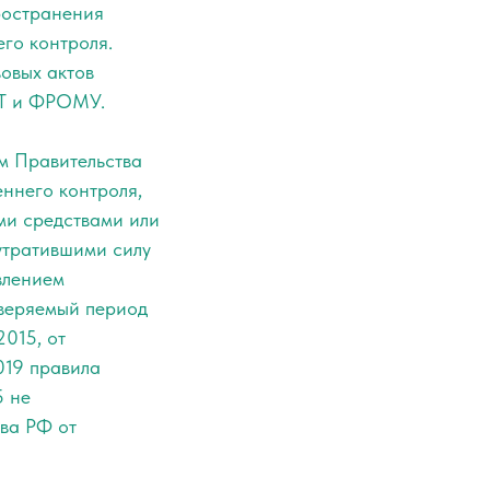
ространения
го контроля.
овых актов
ФТ и ФРОМУ.
м Правительства
ннего контроля,
и средствами или
утратившими силу
влением
веряемый период
2015, от
019 правила
5 не
ва РФ от