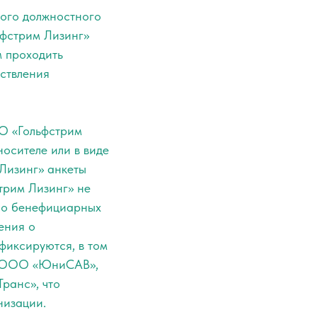
ного должностного
ьфстрим Лизинг»
м проходить
ствления
ОО «Гольфстрим
осителе или в виде
Лизинг» анкеты
трим Лизинг» не
я о бенефициарных
ения о
фиксируются, в том
 с ООО «ЮниСАВ»,
ранс», что
низации.