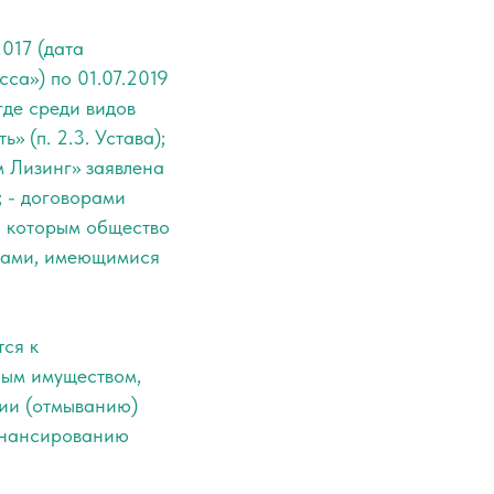
017 (дата
са») по 01.07.2019
где среди видов
 (п. 2.3. Устава);
 Лизинг» заявлена
; - договорами
о которым общество
нтами, имеющимися
тся к
ным имуществом,
ции (отмыванию)
инансированию