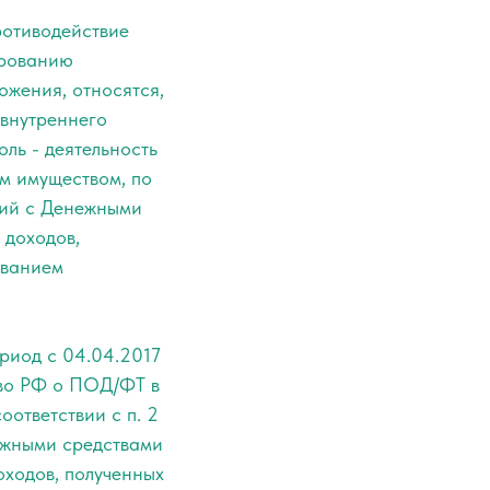
ротиводействие
ированию
жения, относятся,
 внутреннего
оль - деятельность
м имуществом, по
ций с Денежными
 доходов,
ованием
ериод с 04.04.2017
тво РФ о ПОД/ФТ в
оответствии с п. 2
ежными средствами
оходов, полученных