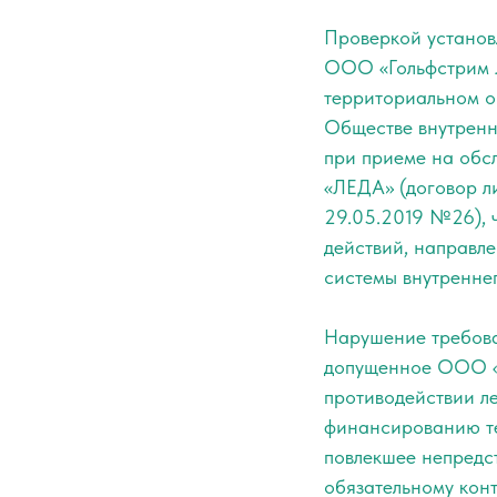
Проверкой установл
ООО «Гольфстрим Л
территориальном о
Обществе внутренне
при приеме на об
«ЛЕДА» (договор л
29.05.2019 №26), 
действий, направл
системы внутреннег
Нарушение требова
допущенное ООО «Г
противодействии ле
финансированию те
повлекшее непредс
обязательному кон