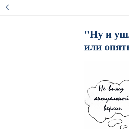
"Ну и уш
или опят