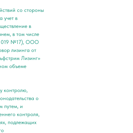
ействий со стороны
 учет в
ществление в
нем, в том числе
.2019 №17), ООО
вор лизинга от
льфстрим Лизинг»
лном объеме
у контролю,
онодательства о
 путем, и
еннего контроля,
ях, подлежащих
го