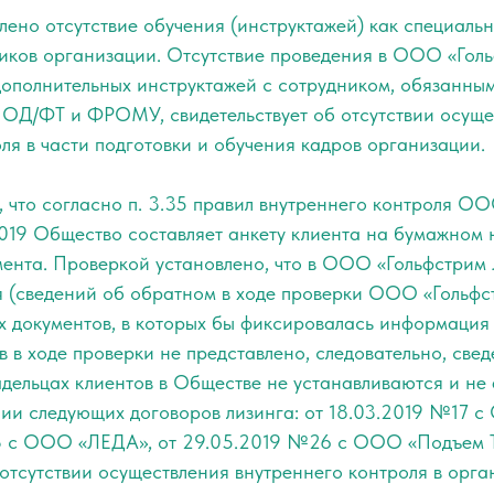
лено отсутствие обучения (инструктажей) как специаль
дников организации. Отсутствие проведения в ООО «Гол
дополнительных инструктажей с сотрудником, обязанны
ПОД/ФТ и ФРОМУ, свидетельствует об отсутствии осуще
ля в части подготовки и обучения кадров организации.
, что согласно п. 3.35 правил внутреннего контроля О
019 Общество составляет анкету клиента на бумажном н
мента. Проверкой установлено, что в ООО «Гольфстрим 
ся (сведений об обратном в ходе проверки ООО «Гольфс
ых документов, в которых бы фиксировалась информаци
в в ходе проверки не представлено, следовательно, свед
дельцах клиентов в Обществе не устанавливаются и не 
нии следующих договоров лизинга: от 18.03.2019 №17
3 с ООО «ЛЕДА», от 29.05.2019 №26 с ООО «Подъем Т
 отсутствии осуществления внутреннего контроля в орга