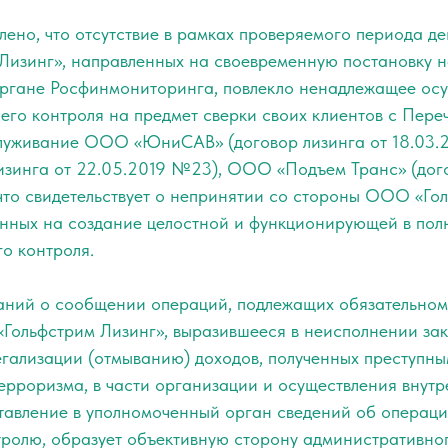
ено, что отсутствие в рамках проверяемого периода д
изинг», направленных на своевременную постановку на
ргане Росфинмониторинга, повлекло ненадлежащее осу
го контроля на предмет сверки своих клиентов с Переч
служивание ООО «ЮниСАВ» (договор лизинга от 18.03
изинга от 22.05.2019 №23), ООО «Подъем Транс» (дого
что свидетельствует о непринятии со стороны ООО «Го
енных на создание целостной и функционирующей в по
о контроля.
ний о сообщении операций, подлежащих обязательном
ольфстрим Лизинг», выразившееся в неисполнении зак
гализации (отмыванию) доходов, полученных преступным
рроризма, в части организации и осуществления внутр
тавление в уполномоченный орган сведений об операци
тролю, образует объективную сторону административно