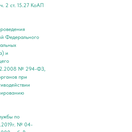
. 2 ст. 15.27 КоАП
проведения
ий Федерального
уальных
а) и
щего
6.12.2008 № 294-ФЗ,
органов при
тиводействии
нсированию
лужбы по
.2019г. № 04-