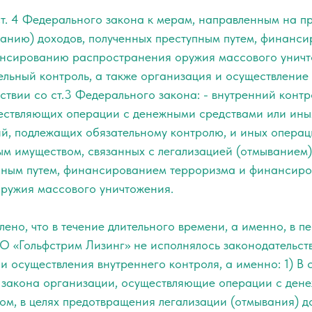
ст. 4 Федерального закона к мерам, направленным на п
ванию) доходов, полученных преступным путем, финанс
нсированию распространения оружия массового уничто
тельный контроль, а также организация и осуществление
тствии со ст.3 Федерального закона: - внутренний контр
ествляющих операции с денежными средствами или ины
й, подлежащих обязательному контролю, и иных опера
ым имуществом, связанных с легализацией (отмыванием)
пным путем, финансированием терроризма и финансир
ружия массового уничтожения.
ено, что в течение длительного времени, а именно, в п
ОО «Гольфстрим Лизинг» не исполнялось законодательс
и осуществления внутреннего контроля, а именно: 1) В с
о закона организации, осуществляющие операции с ден
м, в целях предотвращения легализации (отмывания) д