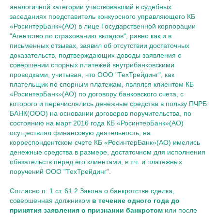
аналогичной категории участвовавший в судебных
заседаниях представитель конкурсного управляющего КБ
«РосинтерБанк»(АО) в лице Государственной корпорации
"Агентство по страхованию вкладов", равно как и в
письменных отзывах, заявил об отсутствии достаточных
доказательств, подтверждающих доводы заявления о
совершении спорных платежей внутрибанковскими
проводками, учитывая, что ООО "ТехТрейдинг", как
плательщик по спорным платежам, являлся клиентом КБ
«РосинтерБанк»(АО) по договору банковского счета, с
которого и перечислялись денежные средства в пользу ПЧРБ
БАНК(ООО) на основании договоров поручительства, по
состоянию на март 2016 года КБ «РосинтерБанк»(АО)
осуществлял финансовую деятельность, на
корреспондентском счете КБ «РосинтерБанк»(АО) имелись
денежные средства в размере, достаточном для исполнения
обязательств перед его клиентами, в т.ч. и платежных
поручений ООО "ТехТрейдинг".
Согласно п. 1 ст. 61.2 Закона о банкротстве сделка,
совершенная должником
в течение одного года до
принятия заявления о признании банкротом
или после