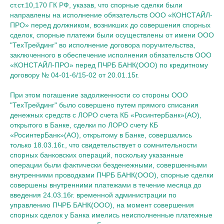
ст.ст.10,170 ГК РФ, указав, что спорные сделки были
направлены на исполнение обязательств ООО «КОНСТАЙЛ-
ПРО» перед должником, возникших до совершения спорных
сделок, спорные платежи были осуществлены от имени ООО
"ТехТрейдинг" во исполнение договора поручительства,
заключенного в обеспечение исполнения обязательств ООО
«КОНСТАЙЛ-ПРО» перед ПЧРБ БАНК(ООО) по кредитному
договору № 04-01-6/15-02 от 20.01.15г.
При этом погашение задолженности со стороны ООО
"ТехТрейдинг" было совершено путем прямого списания
денежных средств с ЛОРО счета КБ «РосинтерБанк»(АО),
открытого в Банке, сделки по ЛОРО счету КБ
«РосинтерБанк»(АО), открытому в Банке, совершались
только 18.03.16г., что свидетельствует о сомнительности
спорных банковских операций, поскольку указанные
операции были фактически безденежными, совершенными
внутренними проводками ПЧРБ БАНК(ООО), спорные сделки
совершены внутренними платежами в течение месяца до
введения 24.03.16г. временной администрации по
управлению ПЧРБ БАНК(ООО), на момент совершения
спорных сделок у Банка имелись неисполненные платежные