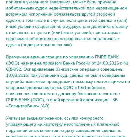
принятия указанного заявления, может быть признана
арбитражным судом недействительной при неравноценном
встречном исполнении обязательств другой стороной
сделки, в том числе в случае, если цена этой сделки и (или)
иные условия существенно в худшую для должника сторону
отличаются от цены и (или) иных условий, при которых в
сравнимых обстоятельствах совершаются аналогичные
сделки (подозрительная сделка).
Временная администрация по управлению ПЧРБ БАНК
(ООО) назначена приказом Банка России от 24.03.2016 г. №
ОД-992. Оспариваемые банковские операции совершены
18.03.2016. Как установил суд, сделки не были совершены
внутрибанковскими проводками, поскольку плательщиком по
спорным сделкам являлось ООО «ТехТрейдинг»,
являвшееся клиентом по договору банковского счета не
ПЧРБ БАНК (ООО), а иной кредитной организации - КБ
«РосинтерБанк» (АО).
Учитывая вышеизложенное, ссылка конкурсного
управляющего на картотеку неисполненных платежных
поручений иных клиентов на дату совершения сделки по
корреспондентскому счету, не может являться основанием