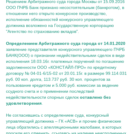
Решением Арбитражного суда города Москвы от 15.09.2016
ООО ПЧРБ Банк признано несостоятельным (банкротом), в
отношении него открыто конкурсное производство,
исполнение обязанностей конкурсного управляющего
должника возложено на Государственную корпорацию
"Агентство по страхованию вкладов".
Определением Арбитражного суда города от 14.01.2020
заявление представителя конкурсного управляющего ПЧРБ
БАНК(ООО) о признании недействительными сделок в виде
исполнения 18.03.16г. платежных поручений по погашению
задолженности ООО «КОНСТАЙЛ-ПРО» по кредитному
договору № 04-01-6/15-02 от 20.01.15г. в размере 99.114.031
руб. 00 коп. долга, 113.737 руб. 30 коп. процентов за
пользование кредитом и 5.000 руб. комиссии за ведение
ссудного счета и о применении последствий
недействительности спорных сделок
оставлено без
удовлетворения
.
Не согласившись с определением суда, конкурсный
управляющий должника – ГК «АСВ» и прочие физические
лица обратились с апелляционными жалобами, в которых
просили его отменить, ссылаясь на наличие неисполненных