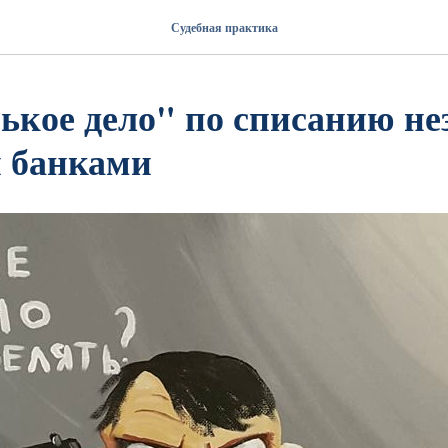
Судебная практика
ькое дело" по списанию н
 банками