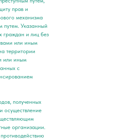
преступным путем,
щиту прав и
вового механизма
м путем. Указанный
 граждан и лиц без
твами или иным
на территории
и или иным
занных с
ансированием
одов, полученных
и осуществление
существляющим
тные организации.
о противодействию