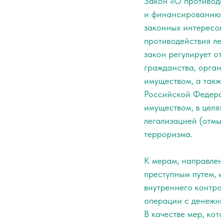
Закон «О противод
и финансированию 
законных интересо
противодействия л
закон регулирует 
гражданства, орга
имуществом, а так
Российской Федера
имуществом, в целя
легализацией (отм
терроризма.
К мерам, направле
преступным путем,
внутреннего контро
операции с денежн
В качестве мер, ко