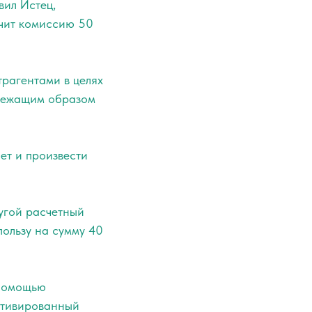
вил Истец,
ачит комиссию 50
рагентами в целях
длежащим образом
чет и произвести
ругой расчетный
пользу на сумму 40
 помощью
мотивированный