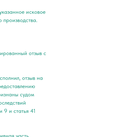
указанное исковое
о производства.
вированный отзыв с
сполнил, отзыв на
предоставлению
признаны судом
последствий
 9 и статья 41
ивная часть