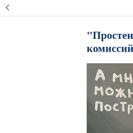
"Простен
комиссий