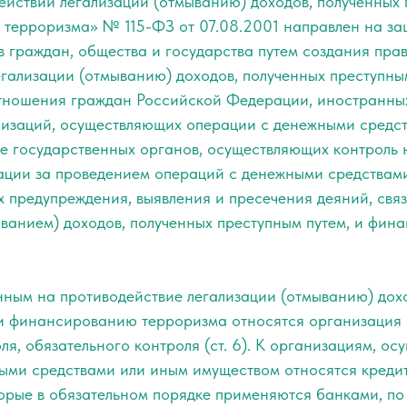
ействии легализации (отмыванию) доходов, полученных 
терроризма» № 115-ФЗ от 07.08.2001 направлен на за
в граждан, общества и государства путем создания пра
егализации (отмыванию) доходов, полученных преступны
отношения граждан Российской Федерации, иностранных
низаций, осуществляющих операции с денежными средс
же государственных органов, осуществляющих контроль 
ции за проведением операций с денежными средствам
х предупреждения, выявления и пресечения деяний, свя
ыванием) доходов, полученных преступным путем, и фин
нным на противодействие легализации (отмыванию) дох
 и финансированию терроризма относятся организация 
ля, обязательного контроля (ст. 6). К организациям, о
ыми средствами или иным имуществом относятся креди
торые в обязательном порядке применяются банками, п