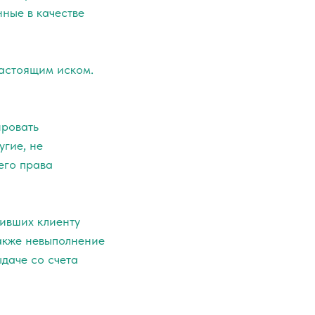
ные в качестве
настоящим иском.
ировать
угие, не
его права
пивших клиенту
также невыполнение
ыдаче со счета