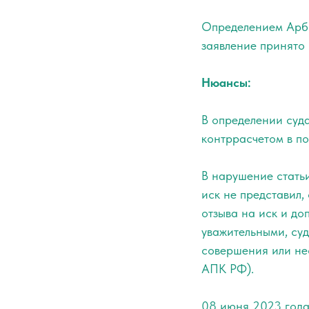
Определением Арби
заявление принято 
Нюансы:
В определении суд
контррасчетом в по
В нарушение статьи
иск не представил,
отзыва на иск и до
уважительными, суд
совершения или нес
АПК РФ).
08 июня 2023 года