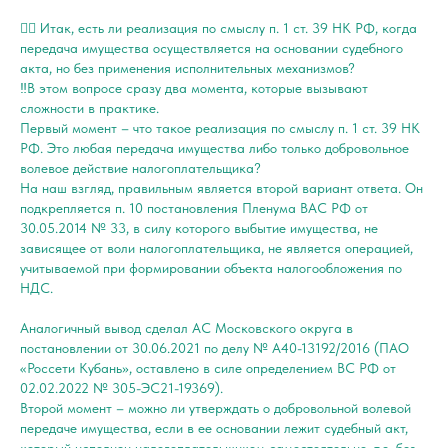
👉🏻 Итак, есть ли реализация по смыслу п. 1 ст. 39 НК РФ, когда
передача имущества осуществляется на основании судебного
акта, но без применения исполнительных механизмов?
‼️В этом вопросе сразу два момента, которые вызывают
сложности в практике.
Первый момент – что такое реализация по смыслу п. 1 ст. 39 НК
РФ. Это любая передача имущества либо только добровольное
волевое действие налогоплательщика?
На наш взгляд, правильным является второй вариант ответа. Он
подкрепляется п. 10 постановления Пленума ВАС РФ от
30.05.2014 № 33, в силу которого выбытие имущества, не
зависящее от воли налогоплательщика, не является операцией,
учитываемой при формировании объекта налогообложения по
НДС.
Аналогичный вывод сделал АС Московского округа в
постановлении от 30.06.2021 по делу № A40-13192/2016 (ПАО
«Россети Кубань», оставлено в силе определением ВС РФ от
02.02.2022 № 305-ЭС21-19369).
Второй момент – можно ли утверждать о добровольной волевой
передаче имущества, если в ее основании лежит судебный акт,