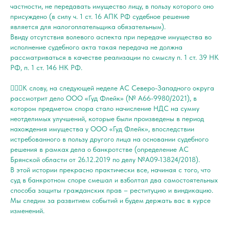
частности, не передавать имущество лицу, в пользу которого оно
присуждено (в силу ч. 1 ст. 16 АПК РФ судебное решение
является для налогоплательщика обязательным).
Ввиду отсутствия волевого аспекта при передаче имущества во
исполнение судебного акта такая передача не должна
рассматриваться в качестве реализации по смыслу п. 1 ст. 39 НК
РФ, п. 1 ст. 146 НК РФ.
👨🏻‍⚖️К слову, на следующей неделе АС Северо-Западного округа
рассмотрит дело ООО «Гуд Флейк» (№ A66-9980/2021), в
котором предметом спора стало начисление НДС на сумму
неотделимых улучшений, которые были произведены в период
нахождения имущества у ООО «Гуд Флейк», впоследствии
истребованного в пользу другого лица на основании судебного
решения в рамках дела о банкротстве (определение АС
Брянской области от 26.12.2019 по делу №А09-13824/2018).
В этой истории прекрасно практически все, начиная с того, что
суд в банкротном споре смешал и взболтал два самостоятельных
способа защиты гражданских прав – реституцию и виндикацию.
Мы следим за развитием событий и будем держать вас в курсе
изменений.