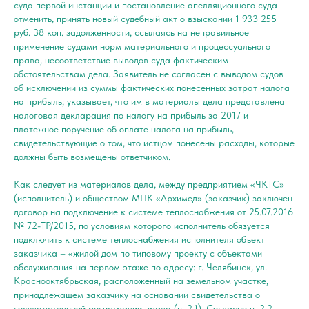
суда первой инстанции и постановление апелляционного суда
отменить, принять новый судебный акт о взыскании 1 933 255
руб. 38 коп. задолженности, ссылаясь на неправильное
применение судами норм материального и процессуального
права, несоответствие выводов суда фактическим
обстоятельствам дела. Заявитель не согласен с выводом судов
об исключении из суммы фактических понесенных затрат налога
на прибыль; указывает, что им в материалы дела представлена
налоговая декларация по налогу на прибыль за 2017 и
платежное поручение об оплате налога на прибыль,
свидетельствующие о том, что истцом понесены расходы, которые
должны быть возмещены ответчиком.
Как следует из материалов дела, между предприятием «ЧКТС»
(исполнитель) и обществом МПК «Архимед» (заказчик) заключен
договор на подключение к системе теплоснабжения от 25.07.2016
№ 72-ТР/2015, по условиям которого исполнитель обязуется
подключить к системе теплоснабжения исполнителя объект
заказчика – «жилой дом по типовому проекту с объектами
обслуживания на первом этаже по адресу: г. Челябинск, ул.
Краснооктябрьская, расположенный на земельном участке,
принадлежащем заказчику на основании свидетельства о
государственной регистрации права (п. 2.1). Согласно п. 2.2