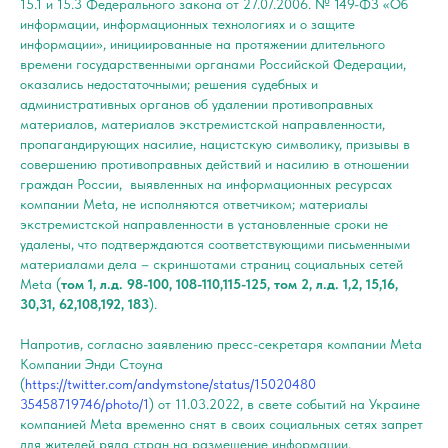
15.1 и 15.3 Федерального закона от 27.07.2006. № 149-ФЗ «Об
информации, информационных технологиях и о защите
информации», инициированные на протяжении длительного
времени государственными органами Российской Федерации,
оказались недостаточными; решения судебных и
административных органов об удалении противоправных
материалов, материалов экстремистской направленности,
пропагандирующих насилие, нацистскую символику, призывы в
совершению противоправных действий и насилию в отношении
граждан России, выявленных на информационных ресурсах
компании Meta, не исполняются ответчиком; материалы
экстремистской направленности в установленные сроки не
удалены, что подтверждаются соответствующими письменными
материалами дела – скриншотами страниц социальных сетей
Meta (
том 1, л.д. 98-100, 108-110,115-125, том 2, л.д. 1,2, 15,16,
30,31, 62,108,192, 183
).
Напротив, согласно заявлению пресс-секретаря компании Meta
Компании Энди Стоуна
(
https://twitter.com/andymstone/status/15020480
35458719746/photo/1
) от 11.03.2022, в свете событий на Украине
компанией Meta временно снят в своих социальных сетях запрет
для жителей ряда стран на размещение информации,