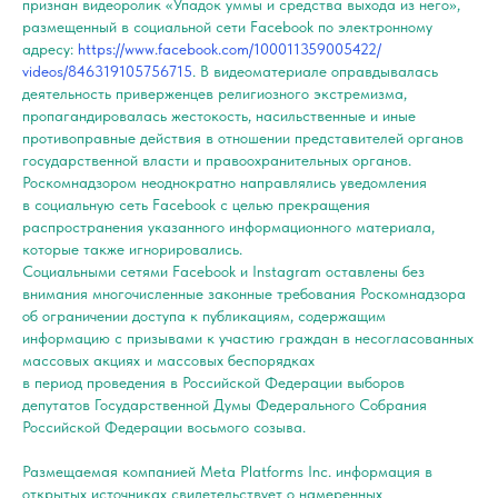
признан видеоролик «Упадок уммы и средства выхода из него»,
размещенный в социальной сети Facebook по электронному
адресу:
https://www.facebook.com/100011359005422/
videos/846319105756715
. В видеоматериале оправдывалась
деятельность приверженцев религиозного экстремизма,
пропагандировалась жестокость, насильственные и иные
противоправные действия в отношении представителей органов
государственной власти и правоохранительных органов.
Роскомнадзором неоднократно направлялись уведомления
в социальную сеть Facebook с целью прекращения
распространения указанного информационного материала,
которые также игнорировались.
Социальными сетями Facebook и Instagram оставлены без
внимания многочисленные законные требования Роскомнадзора
об ограничении доступа к публикациям, содержащим
информацию с призывами к участию граждан в несогласованных
массовых акциях и массовых беспорядках
в период проведения в Российской Федерации выборов
депутатов Государственной Думы Федерального Собрания
Российской Федерации восьмого созыва.
Размещаемая компанией Meta Platforms Inc. информация в
открытых источниках свидетельствует о намеренных