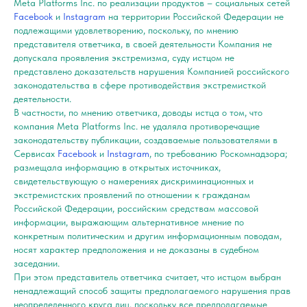
Meta Platforms Inc. по реализации продуктов – социальных сетей
Facebook
и
Instagram
на территории Российской Федерации не
подлежащими удовлетворению, поскольку, по мнению
представителя ответчика, в своей деятельности Компания не
допускала проявления экстремизма, суду истцом не
представлено доказательств нарушения Компанией российского
законодательства в сфере противодействия экстремисткой
деятельности.
В частности, по мнению ответчика, доводы истца о том, что
компания Meta Platforms Inc. не удаляла противоречащие
законодательству публикации, создаваемые пользователями в
Сервисах
Facebook
и
Instagram
, по требованию Роскомнадзора;
размещала информацию в открытых источниках,
свидетельствующую о намерениях дискриминационных и
экстремистских проявлений по отношении к гражданам
Российской Федерации, российским средствам массовой
информации, выражающим альтернативное мнение по
конкретным политическим и другим информационным поводам,
носят характер предположения и не доказаны в судебном
заседании.
При этом представитель ответчика считает, что истцом выбран
ненадлежащий способ защиты предполагаемого нарушения прав
неопределенного круга лиц, поскольку все предполагаемые