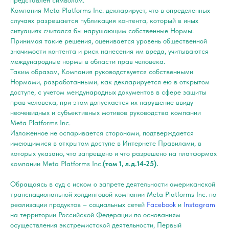
представлен символом.
Компания Meta Platforms Inc. декларирует, что в определенных
случаях разрешается публикация контента, который в иных
ситуациях считался бы нарушающим собственные Нормы.
Принимая такие решения, оценивается уровень общественной
значимости контента и риск нанесения им вреда, учитываются
международные нормы в области прав человека.
Таким образом, Компания руководствуется собственными
Нормами, разработанными, как декларируется ею в открытом
доступе, с учетом международных документов в сфере защиты
прав человека, при этом допускается их нарушение ввиду
неочевидных и субъективных мотивов руководства компании
Meta Platforms Inc.
Изложенное не оспаривается сторонами, подтверждается
имеющимися в открытом доступе в Интернете Правилами, в
которых указано, что запрещено и что разрешено на платформах
компании Meta Platforms Inc.
(том 1, л.д.14-25).
Обращаясь в суд с иском о запрете деятельности американской
транснациональной холдинговой компании Meta Platforms Inc. по
реализации продуктов – социальных сетей
Facebook
и
Instagram
на территории Российской Федерации по основаниям
осуществления экстремистской деятельности, Первый