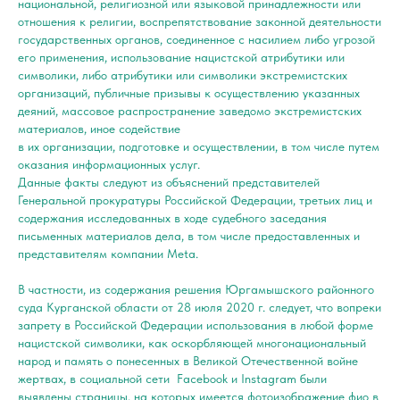
национальной, религиозной или языковой принадлежности или
отношения к религии, воспрепятствование законной деятельности
государственных органов, соединенное с насилием либо угрозой
его применения, использование нацистской атрибутики или
символики, либо атрибутики или символики экстремистских
организаций, публичные призывы к осуществлению указанных
деяний, массовое распространение заведомо экстремистских
материалов, иное содействие
в их организации, подготовке и осуществлении, в том числе путем
оказания информационных услуг.
Данные факты следуют из объяснений представителей
Генеральной прокуратуры Российской Федерации, третьих лиц и
содержания исследованных в ходе судебного заседания
письменных материалов дела, в том числе предоставленных и
представителям компании Meta.
В частности, из содержания решения Юргамышского районного
суда Курганской области от 28 июля 2020 г. следует, что вопреки
запрету в Российской Федерации использования в любой форме
нацистской символики, как оскорбляющей многонациональный
народ и память о понесенных в Великой Отечественной войне
жертвах, в социальной сети
Facebook и Instagram были
выявлены страницы, на которых имеется фотоизображение фио в