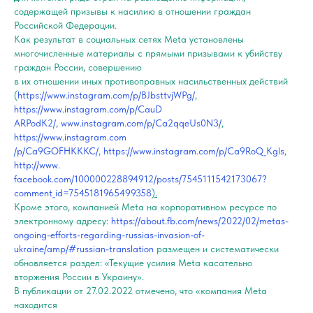
содержащей призывы к насилию в отношении граждан
Российской Федерации.
Как результат в социальных сетях Meta установлены
многочисленные материалы с прямыми призывами к убийству
граждан России, совершению
в их отношении иных противоправных насильственных действий
(
https://www.instagram.com/p/BJbsttvjWPg/
,
https://www.instagram.com/p/CauD
ARPodK2/
,
www.instagram.com/p/Ca2qqeUs0N3/
,
https://www.instagram.com
/p/Ca9GOFHKKKC/
,
https://www.instagram.com/p/Ca9RoQ_Kgls
,
http://www.
facebook.com/100000228894912/posts/7545111542173067?
comment_id=7545181965499358
).
Кроме этого, компанией Meta на корпоративном ресурсе по
электронному адресу:
https://about.fb.com/news/2022/02/metas-
ongoing-efforts-regarding-russias-invasion-of-
ukraine/amp/#russian-translation
размещен и систематически
обновляется раздел: «Текущие усилия Meta касательно
вторжения России в Украину».
В публикации от 27.02.2022 отмечено, что «компания Meta
находится