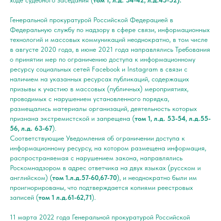
ходе судебного заседания (
том 1, л.д. 34-42, л.д.45-52).
Генеральной прокуратурой Российской Федерацией в
Федеральную службу по надзору в сфере связи, информационных
технологий и массовых коммуникаций неоднократно, в том числе
в августе 2020 года, в июне 2021 года направлялись Требования
о принятии мер по ограничению доступа к информационному
ресурсу социальных сетей Facebook и Instagram в связи с
наличием на указанных ресурсах публикаций, содержащих
призывы к участию в массовых (публичных) мероприятиях,
проводимых с нарушением установленного порядка,
размещались материалы организаций, деятельность которых
признана экстремистской и запрещена (
том 1, л.д. 53-54, л.д.55-
56, л.д. 63-67
).
Соответствующие Уведомления об ограничении доступа к
информационному ресурсу, на котором размещена информация,
распространяемая с нарушением закона, направлялись
Роскомнадзором в адрес ответчика на двух языках (русском и
английском) (
том 1.л.д.57-60,67-70
), и неоднократно были им
проигнорированы, что подтверждается копиями реестровых
записей (
том 1 л.д.61-62,71
).
11 марта 2022 года Генеральной прокуратурой Российской