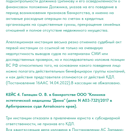
подконтрольности должника Ципинову и его осведомленности о
финансовом положении Должника, указав на его поведение в
период возникновения признаков банкротства, а именно на
активные расходные операции по счетам в кредитных
организациях на существенные суммы, прекращение семейных
отношений и полное отсутствие недвижимого имущества.
Апелляционная инстанция весьма резко отменила судебный акт
первой инстанции со ссылкой не только на очевидную
недопустимость выводов судов по материалам СМИ или
доследственных проверок, но и последовательно изложив позиции
ВС РФ относительно того, на основании какого поведения лицо
можно полагать действительным бенефициаром группы компаний,
и как действия представителя отличаются от действий КДЛ.
(Постановление 16ААС 14.04.2022).В кассации не обжаловано.
КЕЙС 4. Галацан О. В. в банкротстве ООО "Клиника
эстетической медицины "Дюна" (дело N А03-7321/2017 в
Арбитражном суде Алтайского края).
Три инстанции отказали в привлечении юриста к субсидиарной
ответственности, не признав его КДЛ.
Вся квинтэссенция дела изложена в Постановлении АС Западно-