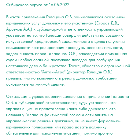
Сибирского округа от 16.06.2022.
В части привлечения Галацана О.В. занимавшегося оказанием
юридических услуг должнику и его участникам (Егоров Д.В.,
Арсенов А.А.) к субсидиарной ответственности, управляющий
указывает на то, что Галацан совершил действия по созданию
искусственной кредиторской задолженности в целях получения
возможности контролирования процедуры несостоятельности,
задолженность перед Галацаном О.В., впоследствии признанная
судом необоснованной, послужила поводом для возбуждения
настоящего дела о банкротстве. Также, общество с ограниченной
ответственностью "Алтай-Агро" (директор Галацан О.В.)
предъявляло ко включению в реестр должника требования,
основанные на мнимой сделке.
Отказывая в удовлетворении заявления о привлечении Галацана
О.В. к субсидиарной ответственности, суды установил, что
управляющим не представлено каких-либо доказательств
наличия у Галацана фактической возможности влиять на
управленческие решения должника, он не имеет формально-
юридических полномочий или права давать должнику
обязательные для исполнения указания, помимо прочего