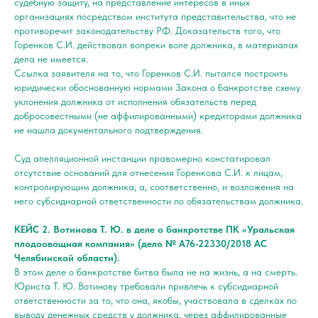
судебную защиту, на представление интересов в иных
организациях посредством института представительства, что не
противоречит законодательству РФ. Доказательств того, что
Горенков С.И. действовал вопреки воле должника, в материалах
дела не имеется.
Ссылка заявителя на то, что Горенков С.И. пытался построить
юридически обоснованную нормами Закона о банкротстве схему
уклонения должника от исполнения обязательств перед
добросовестными (не аффилированными) кредиторами должника
не нашла документального подтверждения.
Суд апелляционной инстанции правомерно констатировал
отсутствие оснований для отнесения Горенкова С.И. к лицам,
контролирующим должника, а, соответственно, и возложения на
него субсидиарной ответственности по обязательствам должника.
КЕЙС 2. Вотинова Т. Ю. в деле о банкротстве ПК «Уральская
плодоовощная компания» (дело № А76-22330/2018 АС
Челябинской области).
В этом деле о банкротстве битва была не на жизнь, а на смерть.
Юриста Т. Ю. Вотинову требовали привлечь к субсидиарной
ответственности за то, что она, якобы, участвовала в сделках по
выводу денежных средств у должника, через аффилированные