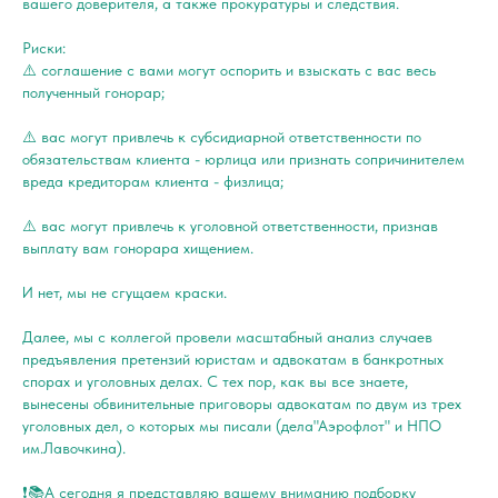
вашего доверителя, а также прокуратуры и следствия.
Риски:
⚠️ соглашение с вами могут оспорить и взыскать с вас весь
полученный гонорар;
⚠️ вас могут привлечь к субсидиарной ответственности по
обязательствам клиента - юрлица или признать сопричинителем
вреда кредиторам клиента - физлица;
⚠️ вас могут привлечь к уголовной ответственности, признав
выплату вам гонорара хищением.
И нет, мы не сгущаем краски.
Далее, мы с коллегой провели масштабный анализ случаев
предъявления претензий юристам и адвокатам в банкротных
спорах и уголовных делах. С тех пор, как вы все знаете,
вынесены обвинительные приговоры адвокатам по двум из трех
уголовных дел, о которых мы писали (дела"Аэрофлот" и НПО
им.Лавочкина).
❗️📚А сегодня я представляю вашему вниманию подборку