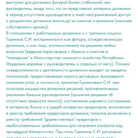
выступал для должника фигурой более стабильной, чем
руководитель, ввиду того, что он представлял интересы должника
в период отсутствия руководителя и имел неограниченный доступ
к документам должника вплоть до их изъятия и хранения (наличие
собственного архива).
В отношениях с работниками должника и с третьими лицами
Горенков С.И. воспринимался как фигура, отождествляющая
должника, и как лицо, уполномоченное на решение любых
вопросов (ведение переговоров с банком и участие в
"планерках" в Министерстве сельского хозяйства Республики
Мордовия наравне с руководителем и отдельно от него). Полная
осведомленность о деятельности должника выходит за пределы
полномочий, предоставленных юристу договором возмездного
оказания услуг, в частности, принятие Горенковым С.И. при
осмотрах имущества должника решений, противоположных
решениям бывших руководителей (принятие решения об
отсутствии предмета залога); составление мирового соглашения
в интересах Банка и в ущерб интересам кредиторов, включенных
в реестр требований кредиторов должника; попытка включения в
реестр требований "дружественных" кредиторов с
необоснованными требованиями для получения контроля над
процедурой банкротства. При этом Горенков С.И. регулярно
получал вознаграждение, в то время как иные кредиторы