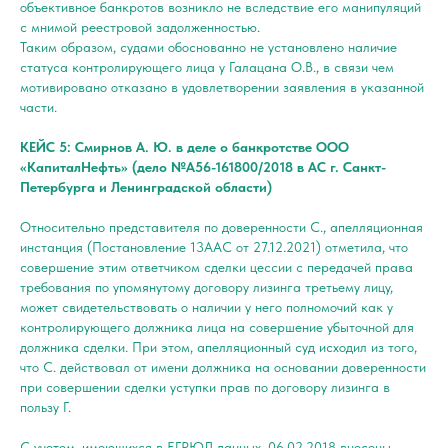
объективное банкротов возникло не вследствие его манипуляций
с мнимой реестровой задолженностью.
Таким образом, судами обоснованно не установлено наличие
статуса контролирующего лица у Галацана О.В., в связи чем
мотивировано отказано в удовлетворении заявления в указанной
части.
КЕЙС 5: Смирнов А. Ю. в деле о банкротстве ООО
«КапиталНефть» (дело №А56-161800/2018 в АС г. Санкт-
Петербурга и Ленинградской области)
Относительно представителя по доверенности С., апелляционная
инстанция (Постановление 13ААС от 27.12.2021) отметила, что
совершение этим ответчиком сделки цессии с передачей права
требования по упомянутому договору лизинга третьему лицу,
может свидетельствовать о наличии у него полномочий как у
контролирующего должника лица на совершение убыточной для
должника сделки. При этом, апелляционный суд исходил из того,
что С. действовал от имени должника на основании доверенности
при совершении сделки уступки прав по договору лизинга в
пользу Г.
С учетом, имеющихся в ЕГРЮЛ данных, 06.02.2018 внесены