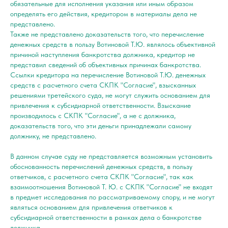
обязательные для исполнения указания или иным образом
определять его действия, кредитором в материалы дела не
представлено.
Также не представлено доказательств того, что перечисление
денежных средств в пользу Вотиновой Т.Ю. являлось объективной
причиной наступления банкротства должника, кредитор не
представил сведений об объективных причинах банкротства.
Ссылки кредитора на перечисление Вотиновой Т.Ю. денежных
средств с расчетного счета СКПК "Согласие", взысканных
решениями третейского суда, не могут служить основанием для
привлечения к субсидиарной ответственности. Взыскание
производилось с СКПК "Согласие", а не с должника,
доказательств того, что эти деньги принадлежали самому
должнику, не представлено.
В данном случае суду не представляется возможным установить
обоснованность перечислений денежных средств, в пользу
ответчиков, с расчетного счета СКПК "Согласие", так как
взаимоотношения Вотиновой Т. Ю. с СКПК "Согласие" не входят
в предмет исследования по рассматриваемому спору, и не могут
являться основанием для привлечения ответчиков к
субсидиарной ответственности в рамках дела о банкротстве
должника.