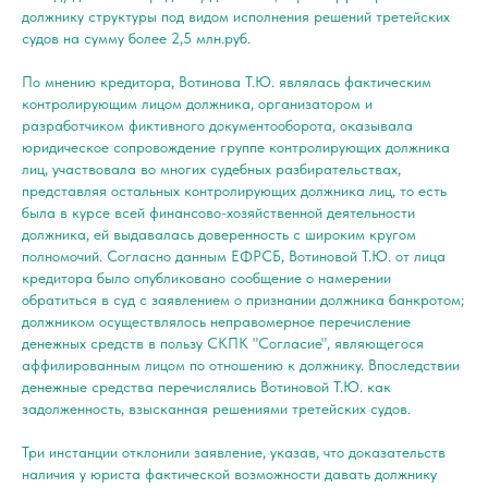
должнику структуры под видом исполнения решений третейских
судов на сумму более 2,5 млн.руб.
По мнению кредитора, Вотинова Т.Ю. являлась фактическим
контролирующим лицом должника, организатором и
разработчиком фиктивного документооборота, оказывала
юридическое сопровождение группе контролирующих должника
лиц, участвовала во многих судебных разбирательствах,
представляя остальных контролирующих должника лиц, то есть
была в курсе всей финансово-хозяйственной деятельности
должника, ей выдавалась доверенность с широким кругом
полномочий. Согласно данным ЕФРСБ, Вотиновой Т.Ю. от лица
кредитора было опубликовано сообщение о намерении
обратиться в суд с заявлением о признании должника банкротом;
должником осуществлялось неправомерное перечисление
денежных средств в пользу СКПК "Согласие", являющегося
аффилированным лицом по отношению к должнику. Впоследствии
денежные средства перечислялись Вотиновой Т.Ю. как
задолженность, взысканная решениями третейских судов.
Три инстанции отклонили заявление, указав, что доказательств
наличия у юриста фактической возможности давать должнику