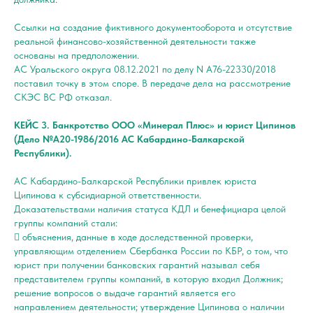
Ссылки на создание фиктивного документооборота и отсутствие
реальной финансово-хозяйственной деятельности также
основаны на предположении.
АС Уральского округа 08.12.2021 по делу N А76-22330/2018
поставил точку в этом споре. В передаче дела на рассмотрение
СКЭС ВС РФ отказал.
КЕЙС 3. Банкротство ООО «Минерал Плюс» и юрист Ципинов
(Дело №А20-1986/2016 АС Кабардино-Балкарской
Республики).
АС Кабардино-Балкарской Республики привлек юриста
Ципинова к субсидиарной ответственности.
Доказательствами наличия статуса КДЛ и бенефициара целой
группы компаний стали:
 объяснения, данные в ходе доследственной проверки,
управляющим отделением Сбербанка России по КБР, о том, что
юрист при получении банковских гарантий называл себя
представителем группы компаний, в которую входил Должник;
решение вопросов о выдаче гарантий является его
направлением деятельности; утверждение Ципинова о наличии