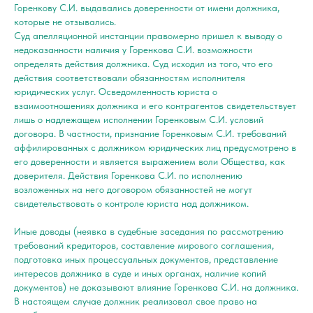
Горенкову С.И. выдавались доверенности от имени должника,
которые не отзывались.
Суд апелляционной инстанции правомерно пришел к выводу о
недоказанности наличия у Горенкова С.И. возможности
определять действия должника. Суд исходил из того, что его
действия соответствовали обязанностям исполнителя
юридических услуг. Осведомленность юриста о
взаимоотношениях должника и его контрагентов свидетельствует
лишь о надлежащем исполнении Горенковым С.И. условий
договора. В частности, признание Горенковым С.И. требований
аффилированных с должником юридических лиц предусмотрено в
его доверенности и является выражением воли Общества, как
доверителя. Действия Горенкова С.И. по исполнению
возложенных на него договором обязанностей не могут
свидетельствовать о контроле юриста над должником.
Иные доводы (неявка в судебные заседания по рассмотрению
требований кредиторов, составление мирового соглашения,
подготовка иных процессуальных документов, представление
интересов должника в суде и иных органах, наличие копий
документов) не доказывают влияние Горенкова С.И. на должника.
В настоящем случае должник реализовал свое право на