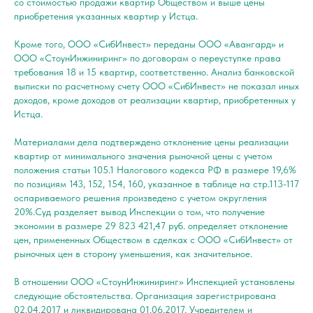
со стоимостью продажи квартир Обществом и выше цены
приобретения указанных квартир у Истца.
Кроме того, ООО «СибИнвест» переданы ООО «Авангард» и
ООО «СтоунИнжиниринг» по договорам о переуступке права
требования 18 и 15 квартир, соответственно. Анализ банковской
выписки по расчетному счету ООО «СибИнвест» не показал иных
доходов, кроме доходов от реализации квартир, приобретенных у
Истца.
Материалами дела подтверждено отклонение цены реализации
квартир от минимального значения рыночной цены с учетом
положения статьи 105.1 Налогового кодекса РФ в размере 19,6%
по позициям 143, 152, 154, 160, указанное в таблице на стр.113-117
оспариваемого решения произведено с учетом округления
20%.Суд разделяет вывод Инспекции о том, что получение
экономии в размере 29 823 421,47 руб. определяет отклонение
цен, примененных Обществом в сделках с ООО «СибИнвест» от
рыночных цен в сторону уменьшения, как значительное.
В отношении ООО «СтоунИнжиниринг» Инспекцией установлены
следующие обстоятельства. Организация зарегистрирована
02.04.2017 и ликвидирована 01.06.2017. Учредителем и