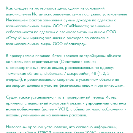
Как следует из материалов дела, одним из оснований
доначисления Истцу оспариваемых сумм послужило установление
Инспекцией фактов занижения суммы доходов по сделкам с
взаимозависимым лицом ООО «СибИнвест»; завышение
себестоимости по сделкам с взаимозависимым лицом ООО
«СтоунИнжиниринг»; завышение расходов по сделкам с
взаимозависимым лицом ООО «Авангард».
В проверяемом периоде Истец являлся застройщиком объекта
капитального строительства (Счастливая семья» -
многоквартирных жилых домов, расположенных по адресу:
Тюменская область, г.Тобольск, 7 микрорайон, 48 (1, 2, 3
очереди), и реализовывало квартиры в указанном объекте по
договорам долевого участия физическим лицам и организациям.
Судом также установлено, что в проверяемый период Истец
применял специальный налоговый режим -
упрощенная система
налогообложения
(далее – УСН), с объектом налогообложения -
доходы, уменьшенные на величину расходов.
Налоговым органом установлено, что согласно информации,
содержащейся в ЕГРЮЛ, учредитель (доля 100%) и руководитель