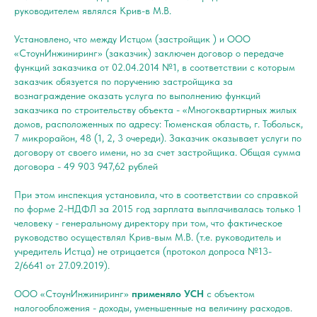
руководителем являлся Крив-в М.В.
Установлено, что между Истцом (застройщик ) и ООО
«СтоунИнжиниринг» (заказчик) заключен договор о передаче
функций заказчика от 02.04.2014 №1, в соответствии с которым
заказчик обязуется по поручению застройщика за
вознаграждение оказать услуга по выполнению функций
заказчика по строительству объекта - «Многоквартирных жилых
домов, расположенных по адресу: Тюменская область, г. Тобольск,
7 микрорайон, 48 (1, 2, 3 очереди). Заказчик оказывает услуги по
договору от своего имени, но за счет застройщика. Общая сумма
договора - 49 903 947,62 рублей
При этом инспекция установила, что в соответствии со справкой
по форме 2-НДФЛ за 2015 год зарплата выплачивалась только 1
человеку - генеральному директору при том, что фактическое
руководство осуществлял Крив-вым М.В. (т.е. руководитель и
учредитель Истца) не отрицается (протокол допроса №13-
2/6641 от 27.09.2019).
ООО «СтоунИнжиниринг»
применяло УСН
с объектом
налогообложения - доходы, уменьшенные на величину расходов.