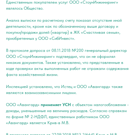
Единственным покупателем услуг ООО «СтоунИнжиниринг»
являлось Общество.
Анализ выписки по расчетному счету показал отсутствие иной
деятельности, кроме как по обозначенному выше договору и
покупки/продажи долей (квартир) в ЖК «Счастливая семья»,
приобретенных у ООО «СибИнвест».
В протоколе допроса от 08.11.2018 №200 генеральный директор
ООО «СтоунИнжиниринг» подтвердил, что он не оформлял
никаких документов. Также установлено, что представленные в
ходе проверки акты выполненных работ не отражали содержания
факта хозяйственной жизни.
Инспекцией установлено, что Истец и ООО «Авангард» также
являются взаимозависимыми лицами.
ООО «Авангард»
применяет УСН
с объектом налогообложения -
доходы, уменьшенные на величину расходов. Согласно справкам
по форме № 2-НДФЛ, единственным работником ООО
«Авангард» является Крив-в М.В.
В протоколе допроса от 27.09.2018 №13-2/6641 Крив-в М.В.